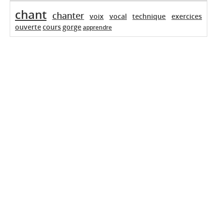
chant
chanter
voix
vocal
technique
exercices
ouverte
cours
gorge
apprendre