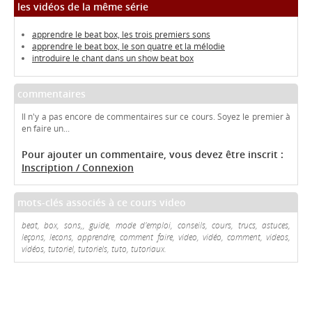
les vidéos de la même série
apprendre le beat box, les trois premiers sons
apprendre le beat box, le son quatre et la mélodie
introduire le chant dans un show beat box
commentaires
Il n'y a pas encore de commentaires sur ce cours. Soyez le premier à
en faire un...
Pour ajouter un commentaire, vous devez être inscrit :
Inscription / Connexion
mots-clés associés à ce cours video
beat, box, sons,, guide, mode d'emploi, conseils, cours, trucs, astuces,
leçons, lecons, apprendre, comment faire, video, vidéo, comment, videos,
vidéos, tutoriel, tutoriels, tuto, tutoriaux.