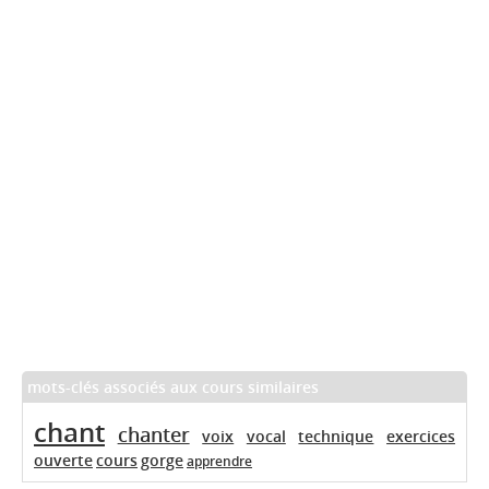
mots-clés associés aux cours similaires
chant
chanter
voix
vocal
technique
exercices
ouverte
cours
gorge
apprendre