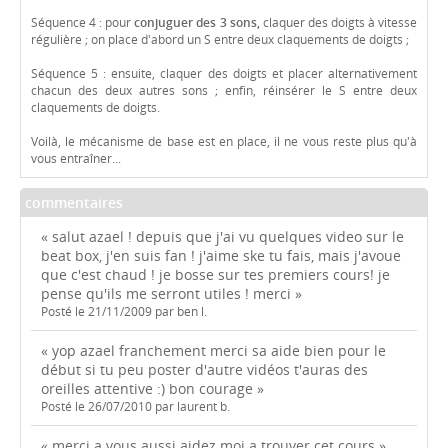
Séquence 4 : pour
conjuguer des 3 sons,
claquer des doigts à vitesse
régulière ; on place d'abord un S entre deux claquements de doigts ;
Séquence 5 : ensuite, claquer des doigts et placer alternativement
chacun des deux autres sons ; enfin, réinsérer le S entre deux
claquements de doigts.
Voilà, le mécanisme de base est en place, il ne vous reste plus qu'à
vous entraîner...
commentaires
« salut azael ! depuis que j'ai vu quelques video sur le
beat box, j'en suis fan ! j'aime ske tu fais, mais j'avoue
que c'est chaud ! je bosse sur tes premiers cours! je
pense qu'ils me serront utiles ! merci »
Posté le 21/11/2009 par ben l.
« yop azael franchement merci sa aide bien pour le
début si tu peu poster d'autre vidéos t'auras des
oreilles attentive :) bon courage »
Posté le 26/07/2010 par laurent b.
« merci a vous aussi aidez moi a trouver cet cours »