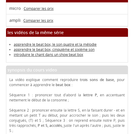
micro
:
Comparer les prix
ampli
:
Comparer les prix
les vidéos de la même série
apprendre le beat box, le son quatre et la mélodie
apprendre le beat box, cinquième et sixième son
introduire le chant dans un show beat box
synopsis du cours video
La vidéo explique comment reproduire
trois sons de base,
pour
commencer à apprendre le
beat box :
Séquence 1 : prononcer tout d'abord la
lettre P,
en accentuant
nettement le début de la consonne ;
Séquence 2 : prononcer ensuite la lettre S, en la faisant durer - et en
mettant un petit T au début, pour accrocher le son ; puis les deux
conjugués, (T) et S ; Séquence 3 : on reprend ensuite notre P, puis
très rapprochés,
P et S, accolés,
juste l'un après l'autre ; puis, juste le
S ;