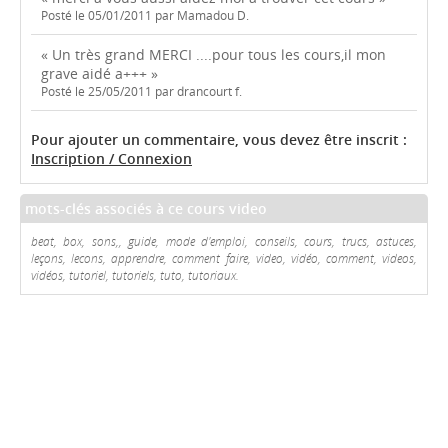
Posté le 05/01/2011 par Mamadou D.
« Un très grand MERCI ....pour tous les cours,il mon
grave aidé a+++ »
Posté le 25/05/2011 par drancourt f.
Pour ajouter un commentaire, vous devez être inscrit :
Inscription / Connexion
mots-clés associés à ce cours video
beat, box, sons,, guide, mode d'emploi, conseils, cours, trucs, astuces,
leçons, lecons, apprendre, comment faire, video, vidéo, comment, videos,
vidéos, tutoriel, tutoriels, tuto, tutoriaux.