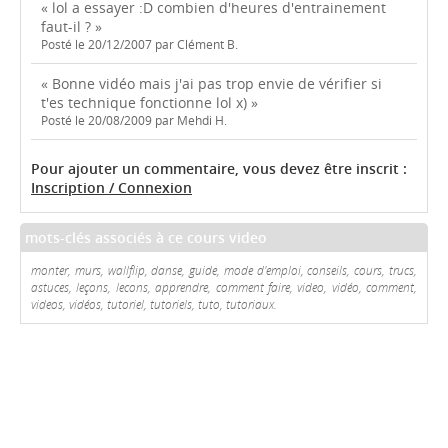
« lol a essayer :D combien d'heures d'entrainement
faut-il ? »
Posté le 20/12/2007 par Clément B.
« Bonne vidéo mais j'ai pas trop envie de vérifier si
t'es technique fonctionne lol x) »
Posté le 20/08/2009 par Mehdi H.
Pour ajouter un commentaire, vous devez être inscrit :
Inscription / Connexion
mots-clés associés à ce cours video
monter, murs, wallflip, danse, guide, mode d'emploi, conseils, cours, trucs,
astuces, leçons, lecons, apprendre, comment faire, video, vidéo, comment,
videos, vidéos, tutoriel, tutoriels, tuto, tutoriaux.