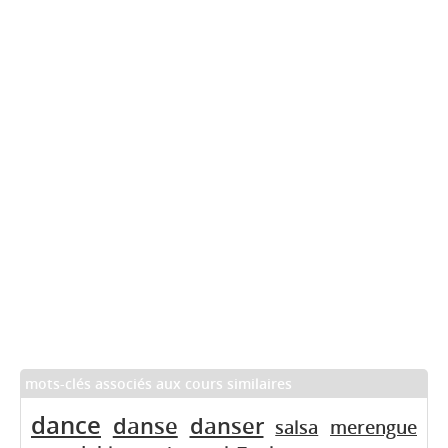
mots-clés associés aux cours similaires
dance
danse
danser
salsa
merengue