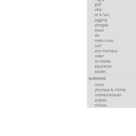
golf
vélo
tir à l'arc
jogging
plongée
skate
ski
moto cross
surf
arts martiaux
roller
acrobatie
équitation
basket
sciences
russe
physique & chimie
mathématiques
anglais
chinois