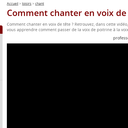
Accueil
>
loisirs
>
chant
Comment chanter en voix de 
Comment chanter en voix de tête ? Retrouvez, dans cette vidéo,
vous apprendre comment passer de la voix de poitrine à la voix
profess