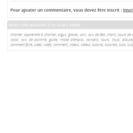
Pour ajouter un commentaire, vous devez être inscrit :
Insc
mots-clés associés à ce cours video
chanter, apprendre à chanter, aigus, graves, voix, voix de tête, chant, cours d
vocal, voix de poitrine, guide, mode d'emploi, conseils, cours, trucs, astuce
comment faire, video, vidéo, comment, videos, vidéos, tutoriel, tutoriels, tuto, tut