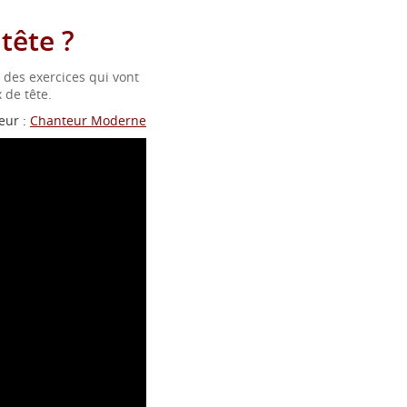
tête ?
 des exercices qui vont
 de tête.
eur :
Chanteur Moderne