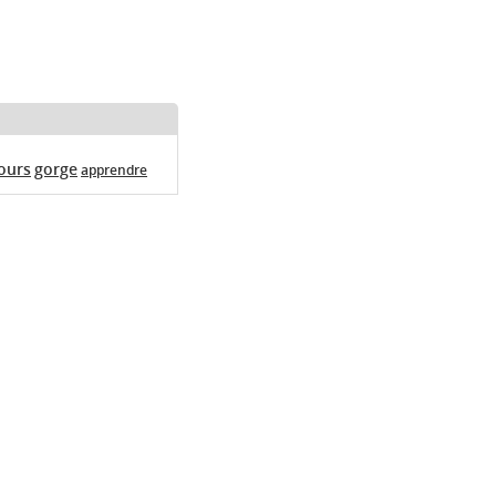
ours
gorge
apprendre