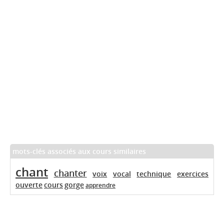
mots-clés associés aux cours similaires
chant
chanter
voix
vocal
technique
exercices
ouverte
cours
gorge
apprendre