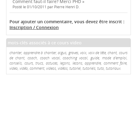
Comment faut-il faire? Merci PHD »
Posté le 01/10/2011 par Pierre Henri D.
Pour ajouter un commentaire, vous devez être inscrit :
Inscription / Connexion
mots-clés associés à ce cours video
chanter, apprendre à chanter, aigus, graves, voix, voix de tête, chant, cours
de chant, coach, coach vocal, coaching vocal, guide, mode d'emploi,
conseils, cours, trucs, astuces, leçons, lecons, apprendre, comment faire,
video, vidéo, comment, videos, vidéos, tutoriel, tutoriels, tuto, tutoriaux.