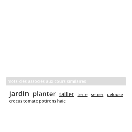
mots-clés associés aux cours similaires
jardin
planter
tailler
terre
semer
pelouse
crocus
tomate
potirons
haie