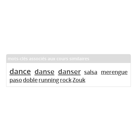
mots-clés associés aux cours similaires
dance
danse
danser
salsa
merengue
paso
doble
running
rock
Zouk