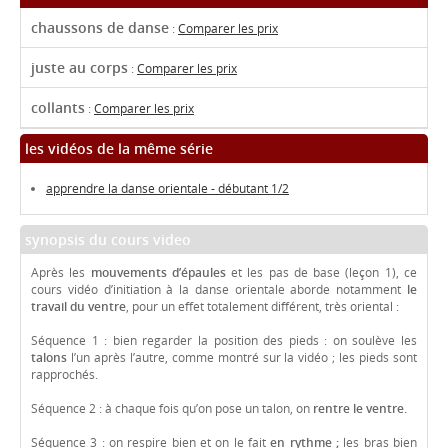
chaussons de danse
:
Comparer les prix
juste au corps
:
Comparer les prix
collants
:
Comparer les prix
les vidéos de la même série
apprendre la danse orientale - débutant 1/2
synopsis du cours video
Après les
mouvements d’épaules
et les pas de base (leçon 1), ce
cours vidéo d’initiation à la danse orientale aborde notamment
le
travail du ventre
, pour un effet totalement différent, très oriental :
Séquence 1 : bien regarder la position des pieds : on soulève les
talons
l’un après l’autre, comme montré sur la vidéo ; les pieds sont
rapprochés.
Séquence 2 : à chaque fois qu’on pose un talon, on
rentre le ventre.
Séquence 3 : on respire bien et on le fait
en rythme ;
les bras bien