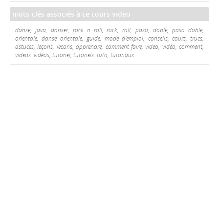
mots-clés associés à ce cours video
danse, java, danser, rock n roll, rock, roll, paso, doble, paso doble,
orientale, danse orientale, guide, mode d'emploi, conseils, cours, trucs,
astuces, leçons, lecons, apprendre, comment faire, video, vidéo, comment,
videos, vidéos, tutoriel, tutoriels, tuto, tutoriaux.