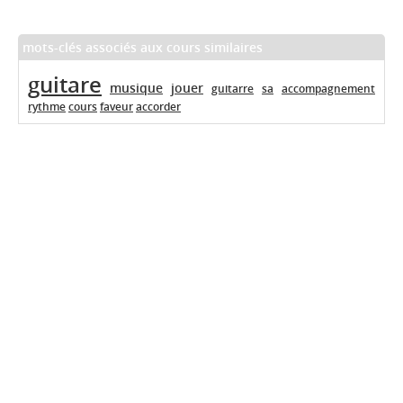
mots-clés associés aux cours similaires
guitare
musique
jouer
guitarre
sa
accompagnement
rythme
cours
faveur
accorder