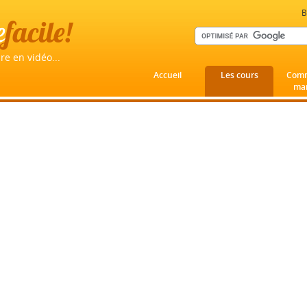
B
e
facile!
re en vidéo...
Accueil
Les cours
Comm
mar