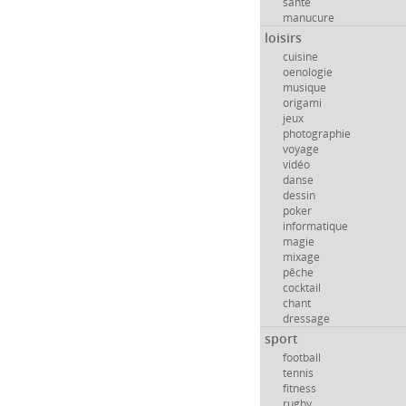
santé
manucure
loisirs
cuisine
oenologie
musique
origami
jeux
photographie
voyage
vidéo
danse
dessin
poker
informatique
magie
mixage
pêche
cocktail
chant
dressage
sport
football
tennis
fitness
rugby