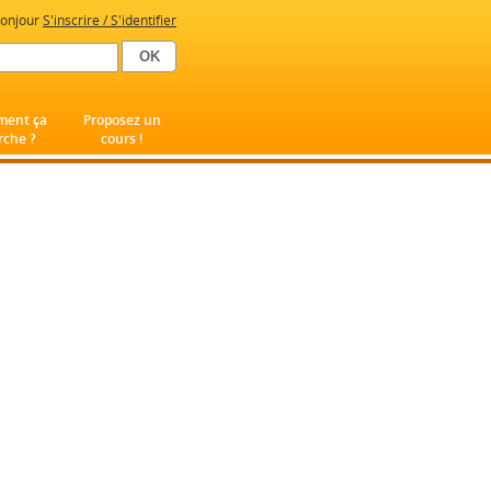
onjour
S'inscrire / S'identifier
ent ça
Proposez un
che ?
cours !