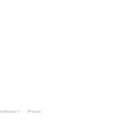
rofesseur !
)
(
Presse
)