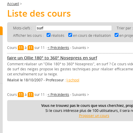
Accueil
>
Liste des cours
Mots-clefs :
Trier par 
Afficher les cours :
réalisés
en cours de réalisation
en proj
Cours
11
à
11
sur 11 :
< Précédents
-
Suivants >
faire un Ollie 180° to 360° Nosepress en surf
Comment réaliser un "Ollie 180° to 360° Nosepress", en surf ? Ce cours vid
de surf des neiges propose les gestes techniques pour réaliser efficaceme
cet enchaînement sur la neige.
Réalisé le 18/10/2007 - Professeur :
I-school
Cours
11
à
11
sur 11 :
< Précédents
-
Suivants >
Vous ne trouvez pas le cours que vous cherchiez, prop
Si le cours intéresse plus de 100 utilisateurs, il sera r
Proposer un cours