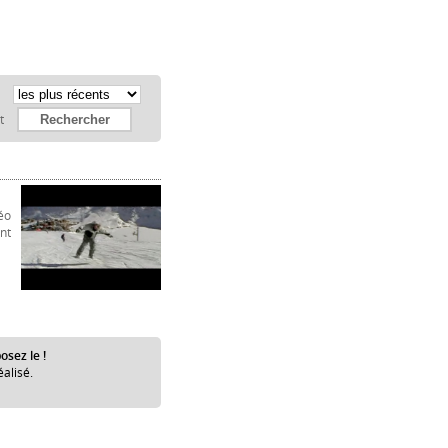
:
et
éo
nt
osez le !
éalisé.