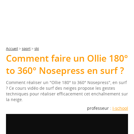
Accueil
>
sport
>
ski
Comment faire un Ollie 180°
to 360° Nosepress en surf ?
Comment réaliser un "Ollie 180° to 360° Nosepress", en surf
? Ce cours vidéo de surf des neiges propose les gestes
techniques pour réaliser efficacement cet enchaînement sur
la neige.
professeur :
I-school