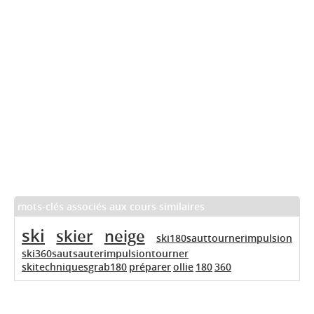
mots-clés associés aux cours similaires
ski
skier
neige
ski180sauttournerimpulsion
ski360sautsauterimpulsiontourner
skitechniquesgrab180
préparer
ollie
180
360