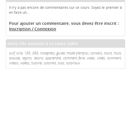
Il n'y a pas encore de commentaires sur ce cours. Soyez le premier à
en faire un...
Pour ajouter un commentaire, vous devez être inscrit :
Inscription / Connexion
mots-clés associés à ce cours video
surf, ollie, 180, 360, nosepress, guide, mode d'emploi, conseils, cours, trucs,
astuces, leçons, lecons, apprendre, comment faire, video, vidéo, comment,
videos, vidéos, tutoriel, tutoriels, tuto, tutoriaux.