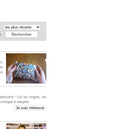
:
et
s,
es
us
hissent ! Sur les ongles, les
technique à adopter.