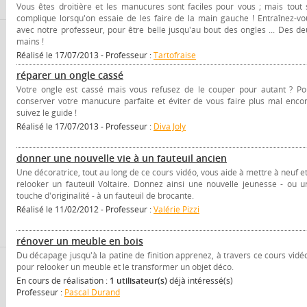
Vous êtes droitière et les manucures sont faciles pour vous ; mais tout 
complique lorsqu'on essaie de les faire de la main gauche ! Entraînez-vo
avec notre professeur, pour être belle jusqu'au bout des ongles ... Des de
mains !
Réalisé le 17/07/2013 - Professeur :
Tartofraise
réparer un ongle cassé
Votre ongle est cassé mais vous refusez de le couper pour autant ? Po
conserver votre manucure parfaite et éviter de vous faire plus mal encor
suivez le guide !
Réalisé le 17/07/2013 - Professeur :
Diva Joly
donner une nouvelle vie à un fauteuil ancien
Une décoratrice, tout au long de ce cours vidéo, vous aide à mettre à neuf et
relooker un fauteuil Voltaire. Donnez ainsi une nouvelle jeunesse - ou u
touche d'originalité - à un fauteuil de brocante.
Réalisé le 11/02/2012 - Professeur :
Valérie Pizzi
rénover un meuble en bois
Du décapage jusqu'à la patine de finition apprenez, à travers ce cours vidéo
pour relooker un meuble et le transformer un objet déco.
En cours de réalisation :
1 utilisateur(s)
déjà intéressé(s)
Professeur :
Pascal Durand