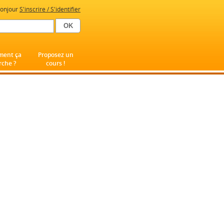
onjour
S'inscrire / S'identifier
ent ça
Proposez un
che ?
cours !