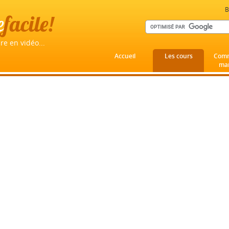
B
e
facile!
re en vidéo...
Accueil
Les cours
Comm
mar