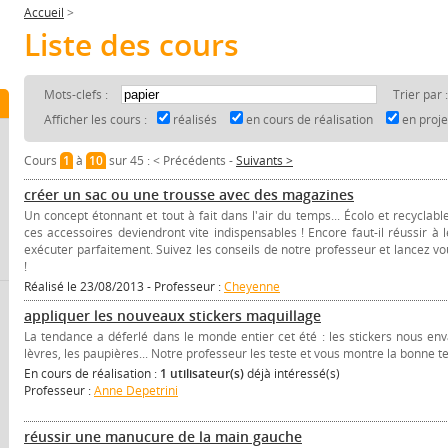
Accueil
>
Liste des cours
Mots-clefs :
Trier par 
Afficher les cours :
réalisés
en cours de réalisation
en proj
Cours
1
à
10
sur 45 :
< Précédents
-
Suivants >
créer un sac ou une trousse avec des magazines
Un concept étonnant et tout à fait dans l'air du temps... Écolo et recyclable
ces accessoires deviendront vite indispensables ! Encore faut-il réussir à l
exécuter parfaitement. Suivez les conseils de notre professeur et lancez vo
!
Réalisé le 23/08/2013 - Professeur :
Cheyenne
appliquer les nouveaux stickers maquillage
La tendance a déferlé dans le monde entier cet été : les stickers nous enva
lèvres, les paupières... Notre professeur les teste et vous montre la bonne 
En cours de réalisation :
1 utilisateur(s)
déjà intéressé(s)
Professeur :
Anne Depetrini
réussir une manucure de la main gauche