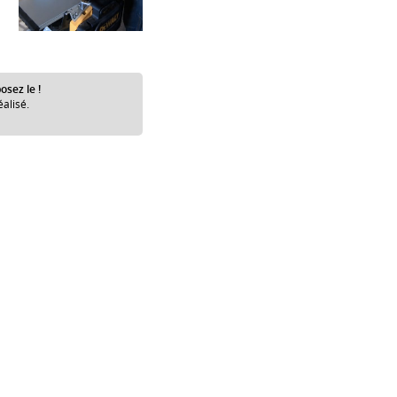
osez le !
éalisé.