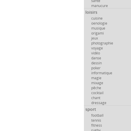
santé
manucure
loisirs
cuisine
oenologie
musique
origami
jeux
photographie
voyage
vidéo
danse
dessin
poker
informatique
magie
mixage
pêche
cocktail
chant
dressage
sport
football
tennis
fitness
rugby