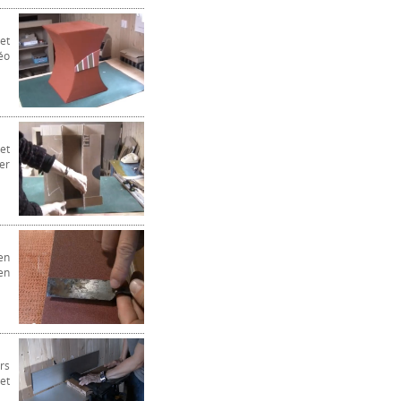
et
éo
et
er
en
en
rs
et