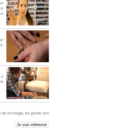
se
us
ux
ur
e,
 à
ne
 de bricolage, les gestes pro