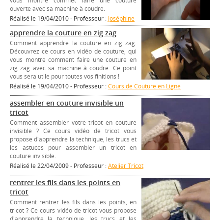
vous montre commet faire une couture
ouverte avec sa machine à coudre.
Réalisé le 19/04/2010 - Professeur :
Joséphine
apprendre la couture en zig zag
Comment apprendre la couture en zig zag.
Découvrez ce cours en vidéo de couture, qui
vous montre comment faire une couture en
zig zag avec sa machine à coudre. Ce point
vous sera utile pour toutes vos finitions !
Réalisé le 19/04/2010 - Professeur :
Cours de Couture en Ligne
assembler en couture invisible un
tricot
Comment assembler votre tricot en couture
invisible ? Ce cours vidéo de tricot vous
propose d'apprendre la technique, les trucs et
les astuces pour assembler un tricot en
couture invisible.
Réalisé le 22/04/2009 - Professeur :
Atelier Tricot
rentrer les fils dans les points en
tricot
Comment rentrer les fils dans les points, en
tricot ? Ce cours vidéo de tricot vous propose
d'apprendre la technique, les trucs et les