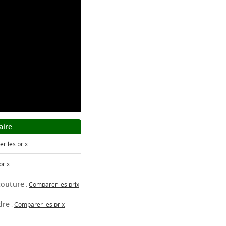
aire
r les prix
prix
couture
:
Comparer les prix
dre
:
Comparer les prix