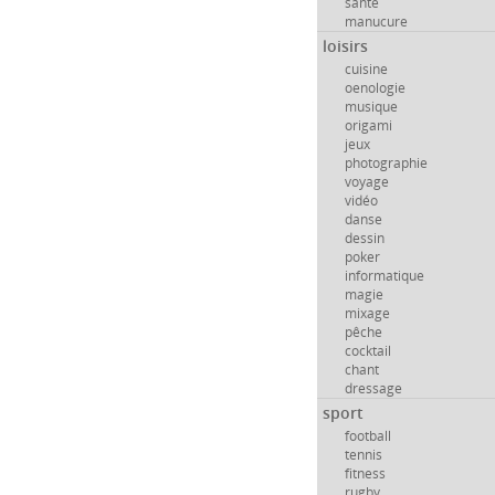
santé
manucure
loisirs
cuisine
oenologie
musique
origami
jeux
photographie
voyage
vidéo
danse
dessin
poker
informatique
magie
mixage
pêche
cocktail
chant
dressage
sport
football
tennis
fitness
rugby