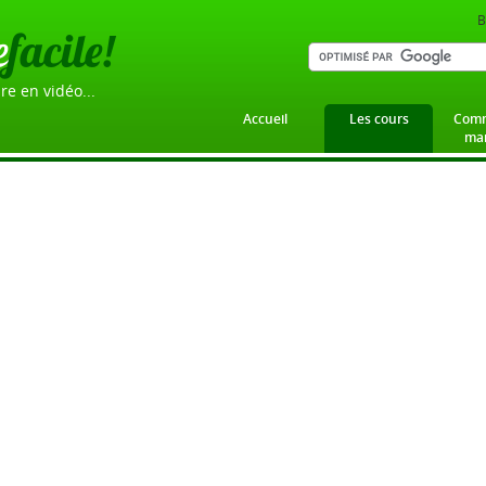
B
e
facile!
re en vidéo...
Accueil
Les cours
Comm
mar