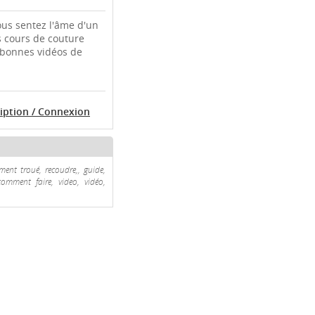
ous sentez l'âme d'un
s cours de couture
 bonnes vidéos de
ription / Connexion
ment troué, recoudre,, guide,
comment faire, video, vidéo,