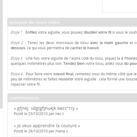
synopsis du cours video
Etape 1 :
Enfilez
votre aiguille, vous pouvez
doubler votre fil
si vous le souh
Etape 2 :
Tenez les deux morceaux de tissu
avec la main gauche
et c
dessous
, ce qui vous permettra de
cacher le noeud
.
Etape 3 :
Une fois votre aiguille de l'autre coté du tissu, piquez la
à l'horiz
quelques millimètres plus loin.
Tendez bien
votre tissu, aidez vous
du pouc
Etape 4 :
Pour faire votre
noeud final
, remettez vous du même côté que le
peu de millimètres et faîtes
ressortir
votre aiguille : cela forme une boucl
repasser votre fil.
commentaires
« gfjhkj: sdgtgfjhukjk xwzz"rry »
Posté le 23/10/2010 par nes t.
« je veux apprendre la couture »
Posté le 28/10/2010 par mana s.