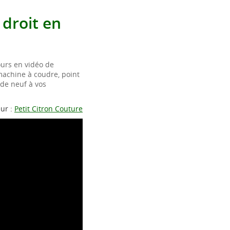
droit en
urs en vidéo de
machine à coudre, point
 de neuf à vos
ur :
Petit Citron Couture