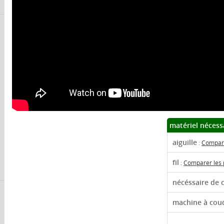
matériel nécess
aiguille
:
Compare
fil
:
Comparer les 
nécéssaire de 
machine à cou