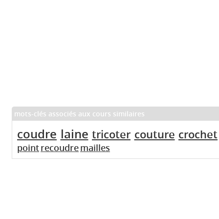
mots-clés associés aux cours similaires
coudre
laine
tricoter
couture
crochet
point
recoudre
mailles