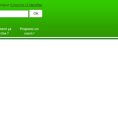
onjour
S'inscrire / S'identifier
ent ça
Proposez un
che ?
cours !