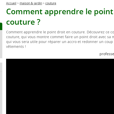
Accueil
>
maison & jardin
>
couture
Comment apprendre le point 
couture ?
Comment apprendre le point droit en couture. Découvrez ce co
couture, qui vous montre commet faire un point droit avec sa 
qui vous sera utile pour réparer un accro et redonner un coup
vêtements !
professe