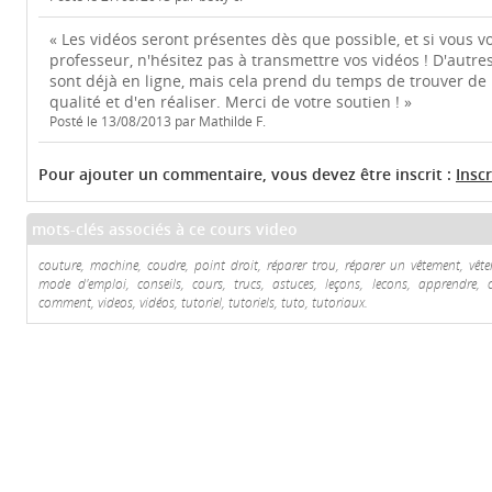
« Les vidéos seront présentes dès que possible, et si vous v
professeur, n'hésitez pas à transmettre vos vidéos ! D'autre
sont déjà en ligne, mais cela prend du temps de trouver de
qualité et d'en réaliser. Merci de votre soutien ! »
Posté le 13/08/2013 par Mathilde F.
Pour ajouter un commentaire, vous devez être inscrit :
Insc
mots-clés associés à ce cours video
couture, machine, coudre, point droit, réparer trou, réparer un vêtement, vête
mode d'emploi, conseils, cours, trucs, astuces, leçons, lecons, apprendre, 
comment, videos, vidéos, tutoriel, tutoriels, tuto, tutoriaux.