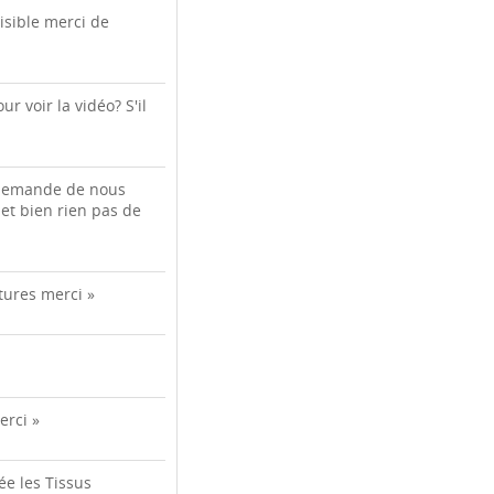
isible merci de
 voir la vidéo? S'il
 demande de nous
 et bien rien pas de
utures merci »
erci »
e les Tissus