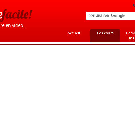
B
e
facile!
re en vidéo...
Accueil
Les cours
Comm
mar