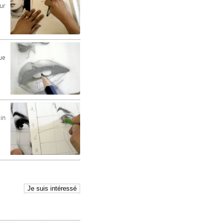
ur
ue
.
in