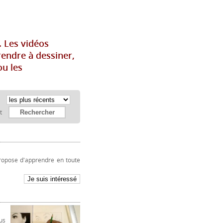
. Les vidéos
rendre à dessiner,
ou les
:
et
ropose d'apprendre en toute
us