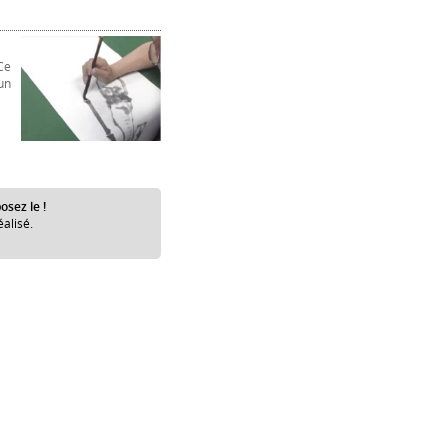
Ce
un
osez le !
éalisé.