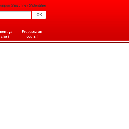
onjour
S'inscrire / S'identifier
ent ça
Proposez un
che ?
cours !