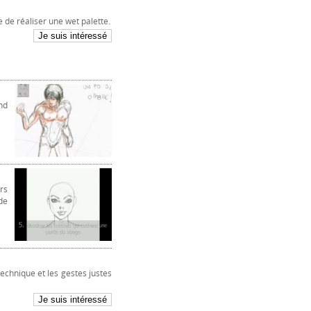
 de réaliser une wet palette.
nd
rs
de
chnique et les gestes justes