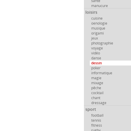
santé
manucure
loisirs
cuisine
oenologie
musique
origami
jeux
photographie
voyage
vidéo
danse
dessin
poker
informatique
magie
mixage
pêche
cocktail
chant
dressage
sport
football
tennis
fitness
rugby