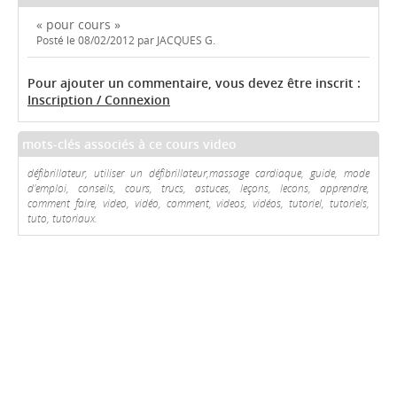
« pour cours »
Posté le 08/02/2012 par JACQUES G.
Pour ajouter un commentaire, vous devez être inscrit :
Inscription / Connexion
mots-clés associés à ce cours video
défibrillateur, utiliser un défibrillateur,massage cardiaque, guide, mode
d'emploi, conseils, cours, trucs, astuces, leçons, lecons, apprendre,
comment faire, video, vidéo, comment, videos, vidéos, tutoriel, tutoriels,
tuto, tutoriaux.