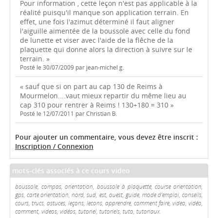
Pour information , cette leçon n'est pas applicable à la
réalité puisqu'il manque son application terrain. En
effet, une fois l'azimut déterminé il faut aligner
l'aiguille aimentée de la boussole avec celle du fond
de lunette et viser avec l'aide de la flêche de la
plaquette qui donne alors la direction à suivre sur le
terrain. »
Posté le 30/07/2009 par jean-michel g.
« sauf que si on part au cap 130 de Reims à
Mourmelon....vaut mieux repartir du même lieu au
cap 310 pour rentrer à Reims ! 130+180 = 310 »
Posté le 12/07/2011 par Christian B.
Pour ajouter un commentaire, vous devez être inscrit :
Inscription / Connexion
mots-clés associés à ce cours video
boussole, compas, orientation, boussole à plaquette, course orientation,
gps, carte orientation, nord, sud, est, ouest, guide, mode d'emploi, conseils,
cours, trucs, astuces, leçons, lecons, apprendre, comment faire, video, vidéo,
comment, videos, vidéos, tutoriel, tutoriels, tuto, tutoriaux.