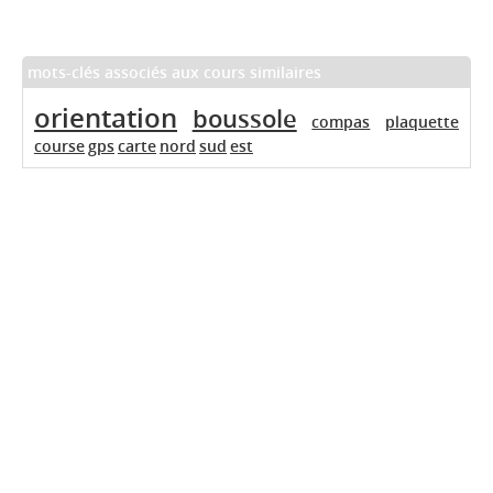
mots-clés associés aux cours similaires
orientation
boussole
compas
plaquette
course
gps
carte
nord
sud
est