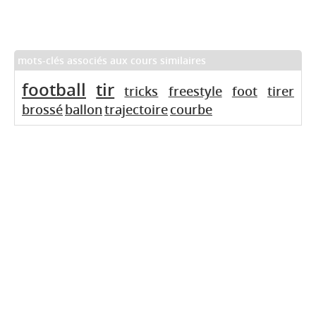
mots-clés associés aux cours similaires
football
tir
tricks
freestyle
foot
tirer
brossé
ballon
trajectoire
courbe