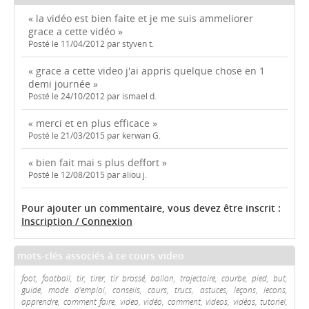
« la vidéo est bien faite et je me suis ammeliorer
grace a cette vidéo »
Posté le 11/04/2012 par styven t.
« grace a cette video j'ai appris quelque chose en 1
demi journée »
Posté le 24/10/2012 par ismael d.
« merci et en plus efficace »
Posté le 21/03/2015 par kerwan G.
« bien fait mai s plus deffort »
Posté le 12/08/2015 par aliou j.
Pour ajouter un commentaire, vous devez être inscrit :
Inscription / Connexion
mots-clés associés à ce cours video
foot, football, tir, tirer, tir brossé, ballon, trajectoire, courbe, pied, but,
guide, mode d'emploi, conseils, cours, trucs, astuces, leçons, lecons,
apprendre, comment faire, video, vidéo, comment, videos, vidéos, tutoriel,