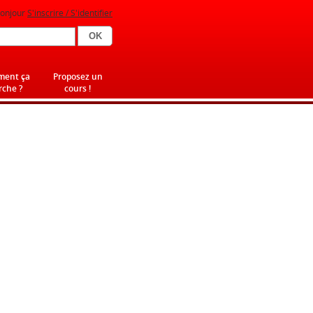
onjour
S'inscrire / S'identifier
ent ça
Proposez un
che ?
cours !