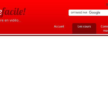
B
e
facile!
re en vidéo...
Accueil
Les cours
Comm
mar