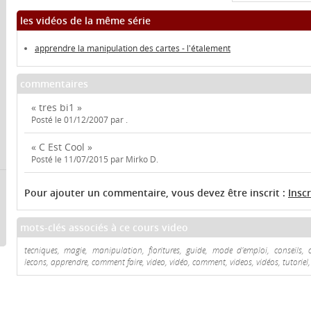
les vidéos de la même série
apprendre la manipulation des cartes - l'étalement
commentaires
« tres bi1 »
Posté le 01/12/2007 par .
« C Est Cool »
Posté le 11/07/2015 par Mirko D.
Pour ajouter un commentaire, vous devez être inscrit :
Insc
mots-clés associés à ce cours video
tecniques, magie, manipulation, fioritures, guide, mode d'emploi, conseils, c
lecons, apprendre, comment faire, video, vidéo, comment, videos, vidéos, tutoriel, 