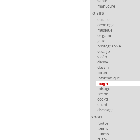
santé
manucure
loisirs
cuisine
oenologie
musique
origami
jeux
photographie
voyage
vidéo
danse
dessin
poker
informatique
magie
mixage
pêche
cocktail
chant
dressage
sport
football
tennis
fitness
rugby