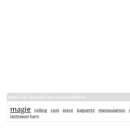
mots-clés associés aux cours similaires
magie
rolling
coin
piece
baguette
manipulation
techniques
harry