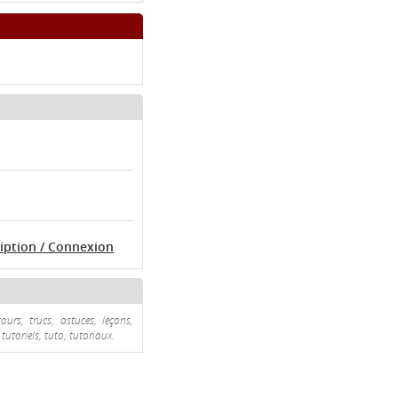
ription / Connexion
ours, trucs, astuces, leçons,
tutoriels, tuto, tutoriaux.