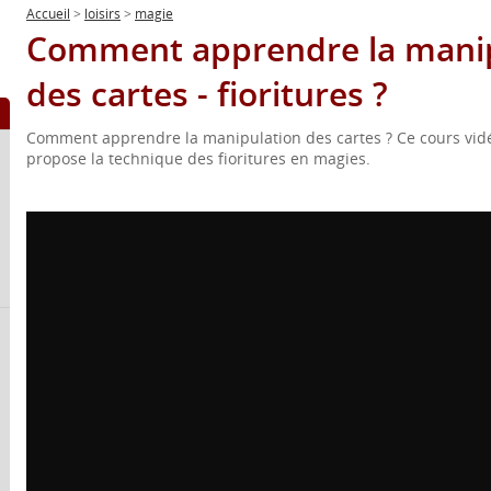
Accueil
>
loisirs
>
magie
Comment apprendre la manip
des cartes - fioritures ?
Comment apprendre la manipulation des cartes ? Ce cours vidé
propose la technique des fioritures en magies.