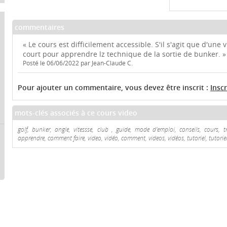
commentaires
« Le cours est difficilement accessible. S'il s'agit que d'une 
court pour apprendre lz technique de la sortie de bunker. »
Posté le 06/06/2022 par Jean-Claude C.
Pour ajouter un commentaire, vous devez être inscrit :
Insc
mots-clés associés à ce cours video
golf, bunker, angle, vitessse, club , guide, mode d'emploi, conseils, cours, tr
apprendre, comment faire, video, vidéo, comment, videos, vidéos, tutoriel, tutoriel