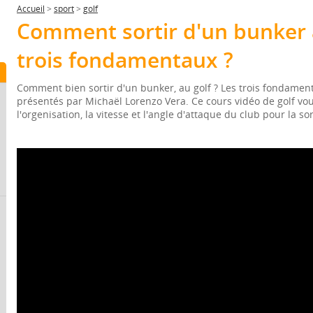
Accueil
>
sport
>
golf
Comment sortir d'un bunker a
trois fondamentaux ?
Comment bien sortir d'un bunker, au golf ? Les trois fondamen
présentés par Michaël Lorenzo Vera. Ce cours vidéo de golf v
l'orgenisation, la vitesse et l'angle d'attaque du club pour la so