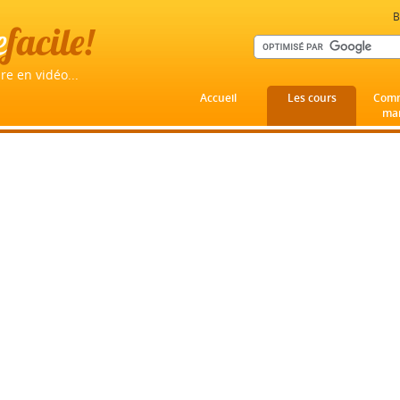
B
e
facile!
re en vidéo...
Accueil
Les cours
Comm
mar