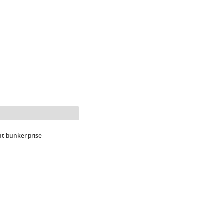
nt
bunker
prise