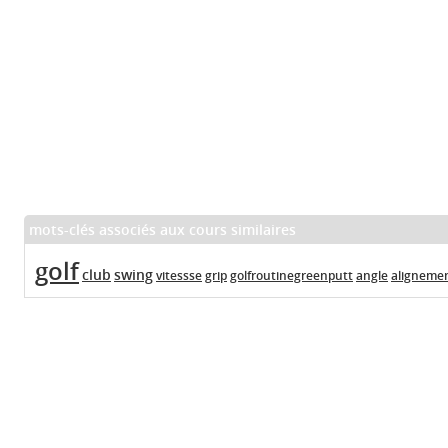
mots-clés associés aux cours similaires
golf
club
swing
vitessse
grip
golfroutinegreenputt
angle
aligneme