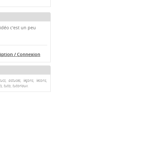
vidéo c'est un peu
ription / Connexion
ucs, astuces, leçons, lecons,
s, tuto, tutoriaux.