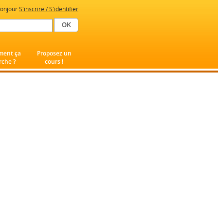
onjour
S'inscrire / S'identifier
ent ça
Proposez un
che ?
cours !