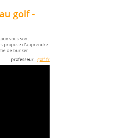
u golf -
taux vous sont
ous propose d'apprendre
rtie de bunker.
professeur :
golf.fr