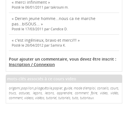
« merci infiniment »
Posté le 06/01/2011 par takrouni m.
« Derien jeune homme...nous ca ne marche
pas...bISOUS... »
Posté le 17/03/2011 par Candice D.
« c'est ingénieux, bravo et merci!!! »
Posté le 26/04/2012 par Samira K.
Pour ajouter un commentaire, vous devez être inscrit :
Inscription / Connexion
mots-clés associés à ce cours video
origami,papillon,pliage,étoile,papier, guide, mode d'emploi, conseils, cours,
trucs, astuces, leçons, lecons, apprendre, comment faire, video, vidéo,
comment, videos, vidéos, tutoriel, tutoriels, tuto, tutoriaux.