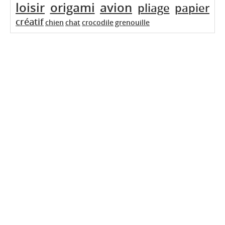
loisir
origami
avion
pliage
papier
créatif
chien
chat
crocodile
grenouille