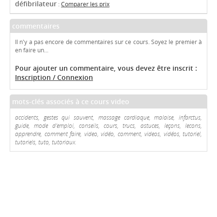
défibrilateur
:
Comparer les prix
commentaires
Il n'y a pas encore de commentaires sur ce cours. Soyez le premier à
en faire un...
Pour ajouter un commentaire, vous devez être inscrit :
Inscription / Connexion
mots-clés associés à ce cours video
accidents, gestes qui sauvent, massage cardiaque, malaise, infarctus,
guide, mode d'emploi, conseils, cours, trucs, astuces, leçons, lecons,
apprendre, comment faire, video, vidéo, comment, videos, vidéos, tutoriel,
tutoriels, tuto, tutoriaux.