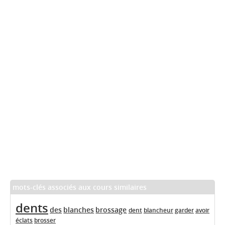
mots-clés associés aux cours similaires
dents
des
blanches
brossage
dent
blancheur
garder
avoir
éclats
brosser