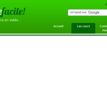
B
e
facile!
re en vidéo...
Accueil
Les cours
Comm
mar