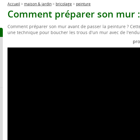
Accueil
>
maison & jardin
>
bricolage
>
peinture
Comment préparer son mur : 
Comment préparer son mur avant de passer la peinture ? Cett
une technique pour boucher les trous d'un mur avec de l'endui
pro