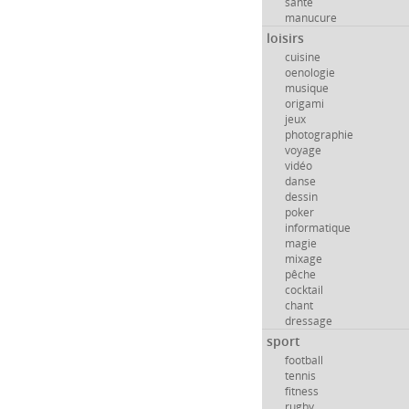
santé
manucure
loisirs
cuisine
oenologie
musique
origami
jeux
photographie
voyage
vidéo
danse
dessin
poker
informatique
magie
mixage
pêche
cocktail
chant
dressage
sport
football
tennis
fitness
rugby