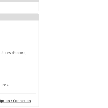
 Si t'es d'accord,
ture »
ription / Connexion