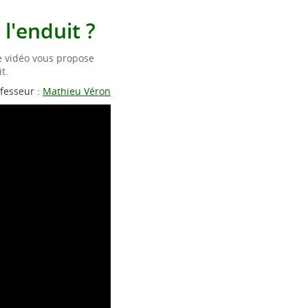
l'enduit ?
e vidéo vous propose
t.
fesseur :
Mathieu Véron