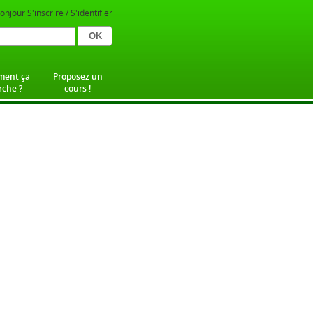
onjour
S'inscrire / S'identifier
ent ça
Proposez un
che ?
cours !