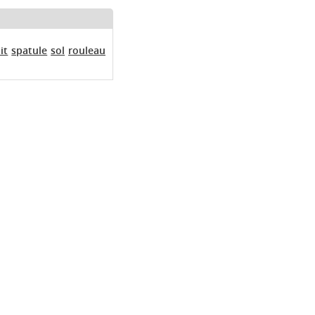
it
spatule
sol
rouleau