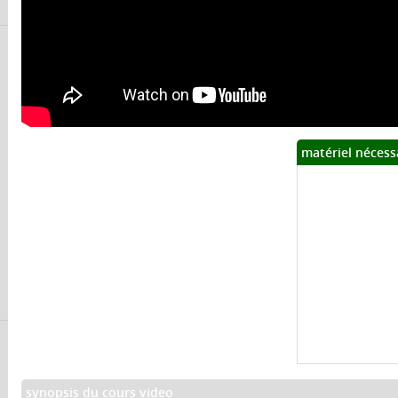
matériel nécess
synopsis du cours video