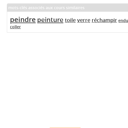
mots-clés associés aux cours similaires
peindre
peinture
toile
verre
réchampir
endu
coller