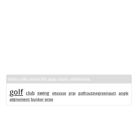
mots-clés associés aux cours similaires
golf
club
swing
vitessse
grip
golfroutinegreenputt
angle
alignement
bunker
prise