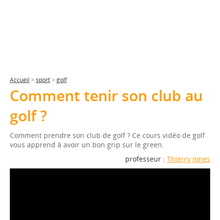
Accueil
>
sport
>
golf
Comment tenir son club au
golf ?
Comment prendre son club de golf ? Ce cours vidéo de golf
vous apprend à avoir un bon grip sur le green.
professeur :
Thierry Jones