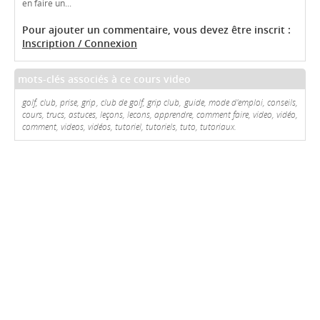
en faire un...
Pour ajouter un commentaire, vous devez être inscrit :
Inscription / Connexion
mots-clés associés à ce cours video
golf, club, prise, grip, club de golf, grip club, guide, mode d'emploi, conseils,
cours, trucs, astuces, leçons, lecons, apprendre, comment faire, video, vidéo,
comment, videos, vidéos, tutoriel, tutoriels, tuto, tutoriaux.