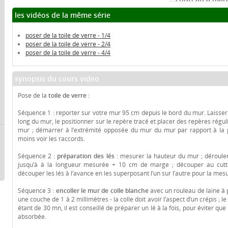
les vidéos de la même série
éponge
:
Compare
poser de la toile de verre - 1/4
:
Comparer les pri
poser de la toile de verre - 2/4
poser de la toile de verre - 4/4
synopsis du cours video
Pose de la
toile de verre :
Séquence 1 : reporter sur votre mur 95 cm depuis le bord du mur. Laisse
long du mur, le positionner sur le repère tracé et placer des repères régul
mur ; démarrer à l’extrémité opposée du mur du mur par rapport à la 
moins voir les raccords.
Séquence 2 :
préparation des lés
: mesurer la hauteur du mur ; dérouler
jusqu’à à la longueur mesurée + 10 cm de marge ; découper au cutte
découper les lés à l’avance en les superposant l’un sur l’autre pour la mes
Séquence 3 :
encoller le mur de colle blanche
avec un rouleau de laine à 
une couche de 1 à 2 millimètres - la colle doit avoir l’aspect d’un crépis ; le
étant de 30 mn, il est conseillé de préparer un lé à la fois, pour éviter que
absorbée.