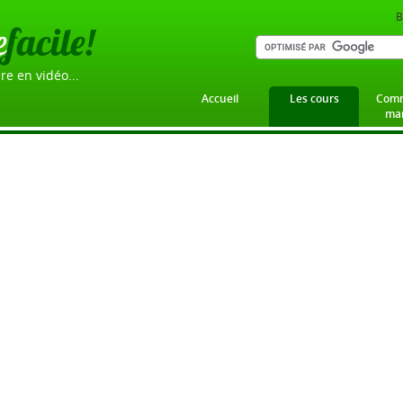
B
e
facile!
re en vidéo...
Accueil
Les cours
Comm
mar