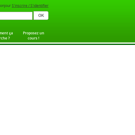
onjour
S'inscrire / S'identifier
ent ça
Proposez un
che ?
cours !