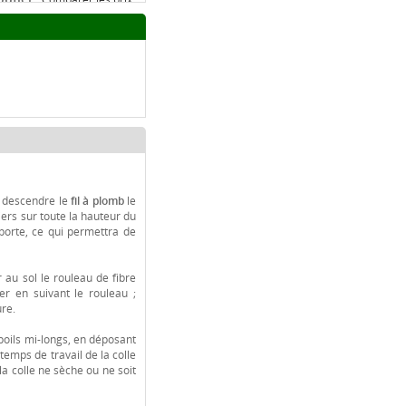
r les prix
x
r descendre le
fil à plomb
le
iers sur toute la hauteur du
porte, ce qui permettra de
 au sol le rouleau de fibre
r en suivant le rouleau ;
ure.
poils mi-longs, en déposant
 temps de travail de la colle
 la colle ne sèche ou ne soit