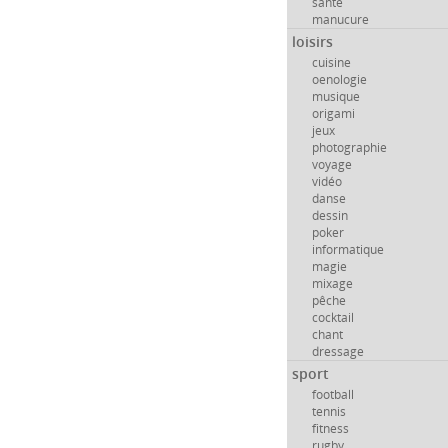
santé
manucure
loisirs
cuisine
oenologie
musique
origami
jeux
photographie
voyage
vidéo
danse
dessin
poker
informatique
magie
mixage
pêche
cocktail
chant
dressage
sport
football
tennis
fitness
rugby