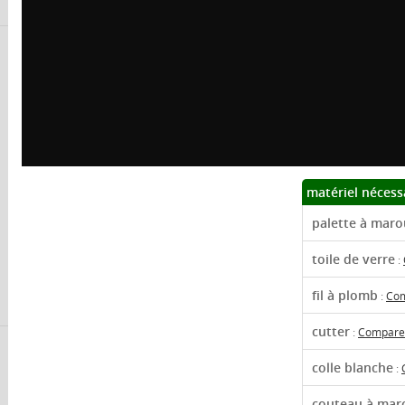
matériel nécess
palette à maro
toile de verre
:
fil à plomb
:
Com
cutter
:
Comparer
colle blanche
:
couteau à mar