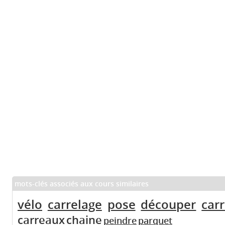
mots-clés associés aux cours similaires
vélo
carrelage
pose
découper
carr
carreaux
chaine
peindre
parquet