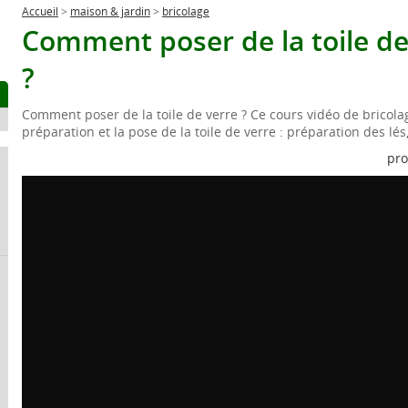
Accueil
>
maison & jardin
>
bricolage
Comment poser de la toile de 
?
Comment poser de la toile de verre ? Ce cours vidéo de bricola
préparation et la pose de la toile de verre : préparation des lés
pro