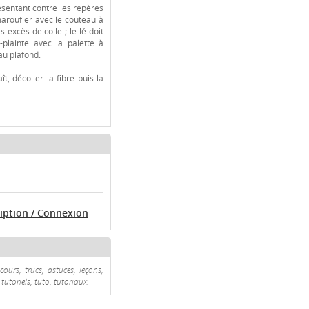
ésentant contre les repères
maroufler avec le couteau à
 excès de colle ; le lé doit
-plainte avec la palette à
au plafond.
ît, décoller la fibre puis la
ription / Connexion
 cours, trucs, astuces, leçons,
tutoriels, tuto, tutoriaux.