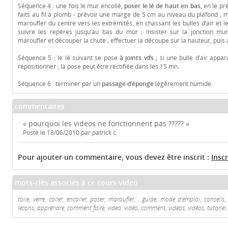
Séquence 4 : une fois le mur encollé,
poser le lé de haut en bas,
en le pr
faits au fil à plomb - prévoir une marge de 5 cm au niveau du plafond ; 
maroufler du centre vers les extrémités, en chassant les bulles d’air et les
suivre les repères jusqu’au bas du mur ; insister sur la jonction mur
maroufler et découper la chute ; effectuer la découpe sur la hauteur, puis 
Séquence 5 : le lé suivant se pose
à joints vifs ;
si une bulle d’air appara
repositionner ; la pose peut être rectifiée dans les 15 mn.
Séquence 6 : terminer par un
passage d’éponge
légèrement humide.
commentaires
« pourquoi les videos ne fonctionnent pas ????? »
Posté le 18/06/2010 par patrick c.
Pour ajouter un commentaire, vous devez être inscrit :
Insc
mots-clés associés à ce cours video
toile, verre, coller, encoller, poser, maroufler, , guide, mode d'emploi, conseils,
lecons, apprendre, comment faire, video, vidéo, comment, videos, vidéos, tutoriel, 