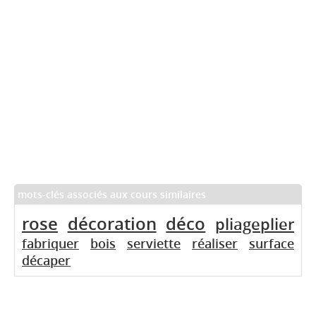
mots-clés associés aux cours similaires
rose
décoration
déco
pliageplier
fabriquer
bois
serviette
réaliser
surface
décaper