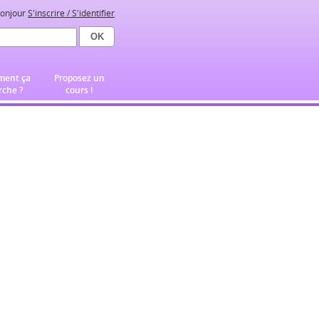
onjour
S'inscrire / S'identifier
ent ça
Proposez un
che ?
cours !