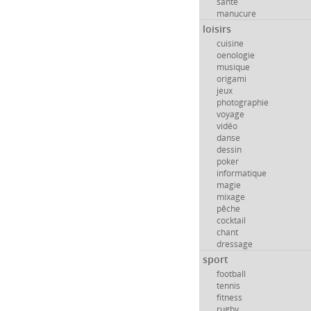
santé
manucure
loisirs
cuisine
oenologie
musique
origami
jeux
photographie
voyage
vidéo
danse
dessin
poker
informatique
magie
mixage
pêche
cocktail
chant
dressage
sport
football
tennis
fitness
rugby