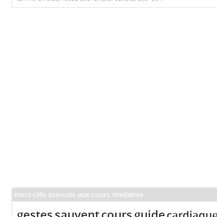
mots-clés associés aux cours similaires
gestes
sauvent
cours
guide
cardiaqu