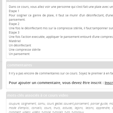
Dans ce cours, vous allez voir une personne qui s’est fait une plaie avec u
Etape 1
Pour soigner ce genre de plaie, il faut se munir d’un désinfectant, d’un
pansement.
Etape 2
Une fois le désinfectant mis sur la compresse stérile, il faut tamponner sur 
Etape 3
Une fois l’action executée, appliquer le pansement entouré d’une compres
Matériel
Un désinfectant
Une compresse stérile
Un pansement
commentaires
Il n'y a pas encore de commentaires sur ce cours. Soyez le premier à en fai
Pour ajouter un commentaire, vous devez être inscrit :
Insc
mots-clés associés à ce cours video
coupure, saignement, samu, cours gestes sauvent,pansement, panser guide, mode
mode d'emploi, conseils, cours, trucs, astuces, leçons, lecons, apprendre, 
comment, videos, vidéos, tutoriel, tutoriels, tuto, tutoriaux.