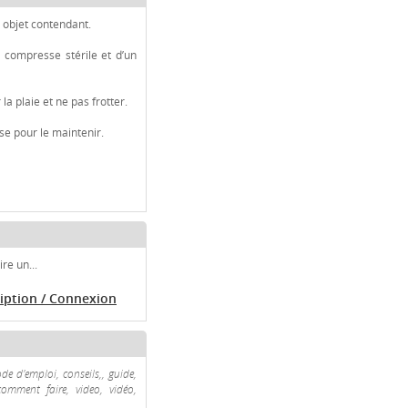
n objet contendant.
e compresse stérile et d’un
la plaie et ne pas frotter.
se pour le maintenir.
re un...
ription / Connexion
 d'emploi, conseils,, guide,
comment faire, video, vidéo,