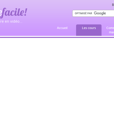
B
e
facile!
re en vidéo...
Accueil
Les cours
Comm
mar