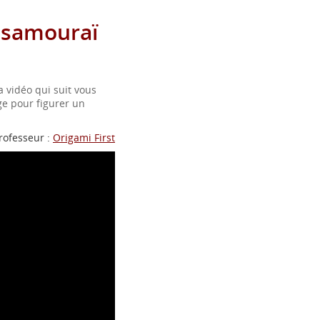
 samouraï
 vidéo qui suit vous
ge pour figurer un
rofesseur :
Origami First