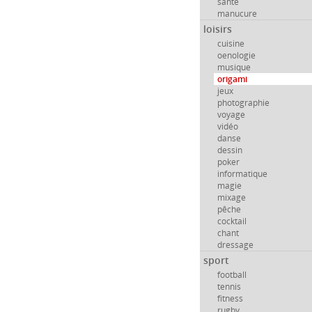
santé
manucure
loisirs
cuisine
oenologie
musique
origami
jeux
photographie
voyage
vidéo
danse
dessin
poker
informatique
magie
mixage
pêche
cocktail
chant
dressage
sport
football
tennis
fitness
rugby