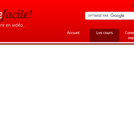
B
e
facile!
re en vidéo...
Accueil
Les cours
Comm
mar