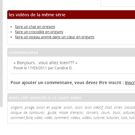
les vidéos de la même série
faire un chat en origami
faire un crocodile en origami
faire un oiseau animé dans un cœur en origami
commentaires
« Bonjours...vous allez bien??? »
Posté le 17/03/2011 par Candice D.
Pour ajouter un commentaire, vous devez être inscrit :
Insc
mots-clés associés à ce cours video
origami, pliage, avion en papier, avion, loisir, loisir créatif, chat, chien, croc
casque de samouraï, guide, mode d'emploi, conseils, cours, trucs, astuces,
comment faire, video, vidéo, comment, videos, vidéos, tutoriel, tutoriels, tuto, tut