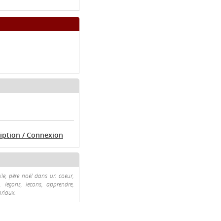
ription / Connexion
odile, père noël dans un coeur,
 leçons, lecons, apprendre,
oriaux.