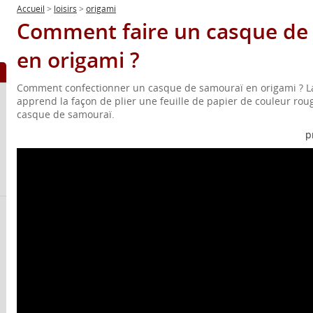
Accueil
>
loisirs
>
origami
Comment faire un casque de
en origami ?
Comment confectionner un casque de samouraï en origami ? La
apprend la façon de plier une feuille de papier de couleur rou
casque de samouraï.
p