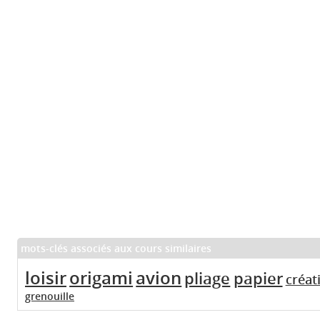
mots-clés associés aux cours similaires
loisir
origami
avion
pliage
papier
créati
grenouille