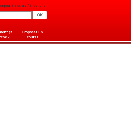
onjour
S'inscrire / S'identifier
ent ça
Proposez un
che ?
cours !