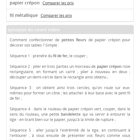
papier crépon
:
Comparer les prix
fil métallique
:
Comparer les prix
synopsis du cours video
Comment confectionner de
petites fleurs
de papier crépon pour
décorer vos tables ? Simple :
Séquence 1 : prendre du
fil de fer,
le couper ;
Séquence 2 : plier en trois parties un morceau de
papier crépon
rose
rectangulaire, en formant un carré ; plier à nouveau en deux ;
découper un demi-cercle dans le rectangle ainsi obtenu ;
Séquence 3 : on obtient ainsi trois cercles, qu'on roule sur eux-
mêmes pour former un cône ; les attacher à leur base avec le petit fil
de fer ;
Séquence 4 : dans le rouleau de papier crépon vert, couper, dans le
sens du rouleau, une petite
bandelette
qui va servir à entourer la
tige - en tirant bien sur le papier, jusqu'à la limite de rupture ;
Séquence 5 : aller jusqu'à l'extrémité de la tige, en continuant à
l'entourer ; à vous ensuite de présenter vos fleurs comme vous