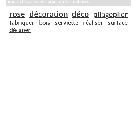
mots-clés associés aux cours similaires
rose
décoration
déco
pliageplier
fabriquer
bois
serviette
réaliser
surface
décaper