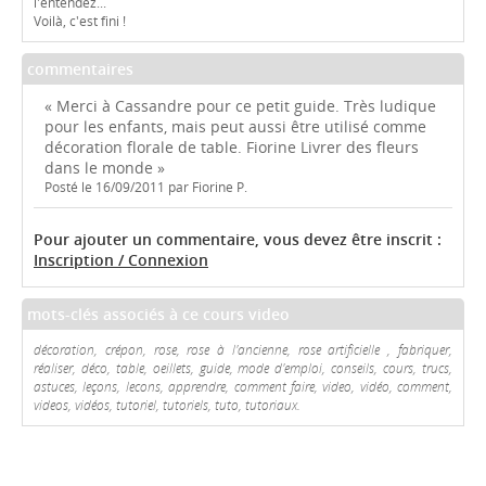
l'entendez...
Voilà, c'est fini !
commentaires
« Merci à Cassandre pour ce petit guide. Très ludique
pour les enfants, mais peut aussi être utilisé comme
décoration florale de table. Fiorine Livrer des fleurs
dans le monde »
Posté le 16/09/2011 par Fiorine P.
Pour ajouter un commentaire, vous devez être inscrit :
Inscription / Connexion
mots-clés associés à ce cours video
décoration, crépon, rose, rose à l'ancienne, rose artificielle , fabriquer,
réaliser, déco, table, oeillets, guide, mode d'emploi, conseils, cours, trucs,
astuces, leçons, lecons, apprendre, comment faire, video, vidéo, comment,
videos, vidéos, tutoriel, tutoriels, tuto, tutoriaux.