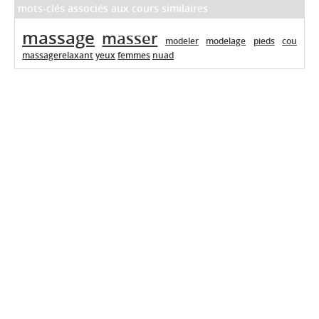
mots-clés associés aux cours similaires
massage
masser
modeler
modelage
pieds
cou
massagerelaxant
yeux
femmes
nuad