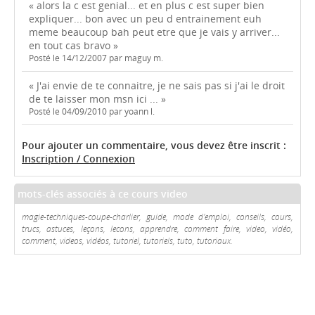
« alors la c est genial... et en plus c est super bien
expliquer... bon avec un peu d entrainement euh
meme beaucoup bah peut etre que je vais y arriver...
en tout cas bravo »
Posté le 14/12/2007 par maguy m.
« J'ai envie de te connaitre, je ne sais pas si j'ai le droit
de te laisser mon msn ici ... »
Posté le 04/09/2010 par yoann l.
Pour ajouter un commentaire, vous devez être inscrit :
Inscription / Connexion
mots-clés associés à ce cours video
magie-techniques-coupe-charlier, guide, mode d'emploi, conseils, cours,
trucs, astuces, leçons, lecons, apprendre, comment faire, video, vidéo,
comment, videos, vidéos, tutoriel, tutoriels, tuto, tutoriaux.