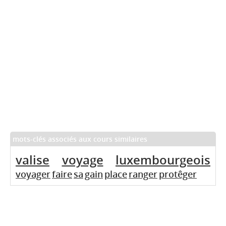
mots-clés associés aux cours similaires
valise
voyage
luxembourgeois
voyager
faire
sa
gain
place
ranger
protêger