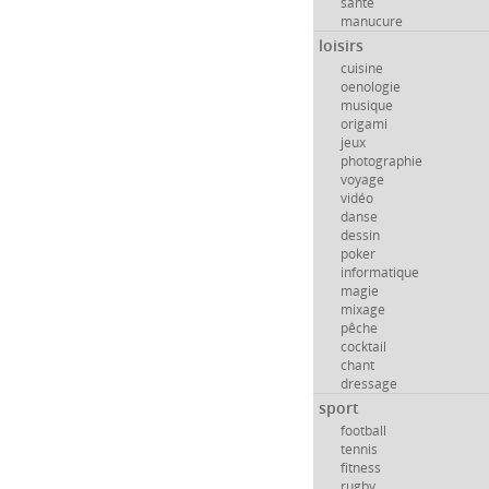
santé
manucure
loisirs
cuisine
oenologie
musique
origami
jeux
photographie
voyage
vidéo
danse
dessin
poker
informatique
magie
mixage
pêche
cocktail
chant
dressage
sport
football
tennis
fitness
rugby