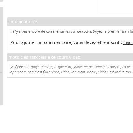
commentaires
Il n'y a pas encore de commentaires sur ce cours. Soyez le premier à en fai
Pour ajouter un commentaire, vous devez être inscrit :
Insc
mots-clés associés à ce cours video
golf,lobshot, angle, vitessse, alignement, guide, mode d'emploi, conseils, cours, 
apprendre, comment faire, video, vidéo, comment, videos, vidéos, tutoriel, tutoriel