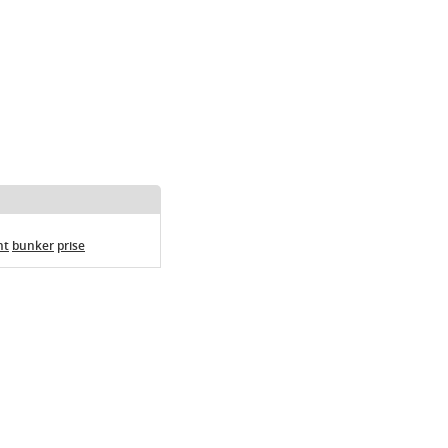
nt
bunker
prise