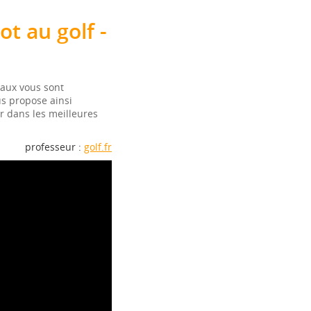
t au golf -
taux vous sont
us propose ainsi
er dans les meilleures
professeur :
golf.fr