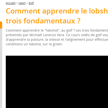
Accueil
>
sport
>
golf
Comment apprendre le lobsho
trois fondamentaux ?
Comment apprendre le "lobshot", au golf ? Les trois fondamen
présentés par Michaël Lorenzo Vera. Ce cours vidéo de golf vo
d'apprendre la posture, la vitesse et l'alignement pour effectu
conditions un lobshot, sur le green.