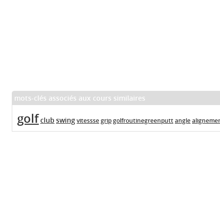
mots-clés associés aux cours similaires
golf
club
swing
vitessse
grip
golfroutinegreenputt
angle
aligneme