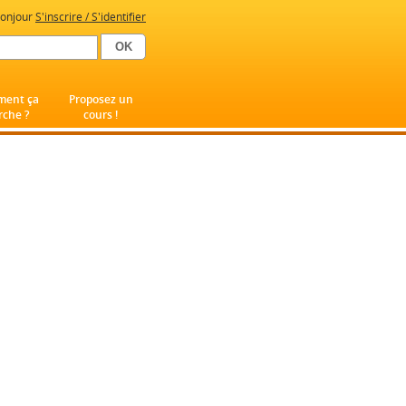
onjour
S'inscrire / S'identifier
ent ça
Proposez un
che ?
cours !