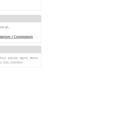
re un...
ription / Connexion
trucs, astuces, leçons, lecons,
s, tuto, tutoriaux.