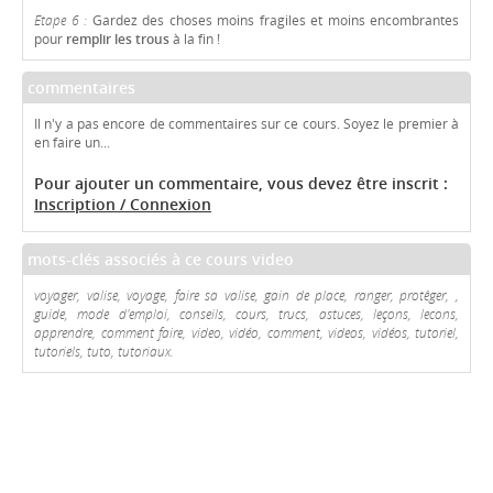
Etape 6 :
Gardez des choses moins fragiles et moins encombrantes
pour
remplir les trous
à la fin !
commentaires
Il n'y a pas encore de commentaires sur ce cours. Soyez le premier à
en faire un...
Pour ajouter un commentaire, vous devez être inscrit :
Inscription / Connexion
mots-clés associés à ce cours video
voyager, valise, voyage, faire sa valise, gain de place, ranger, protêger, ,
guide, mode d'emploi, conseils, cours, trucs, astuces, leçons, lecons,
apprendre, comment faire, video, vidéo, comment, videos, vidéos, tutoriel,
tutoriels, tuto, tutoriaux.