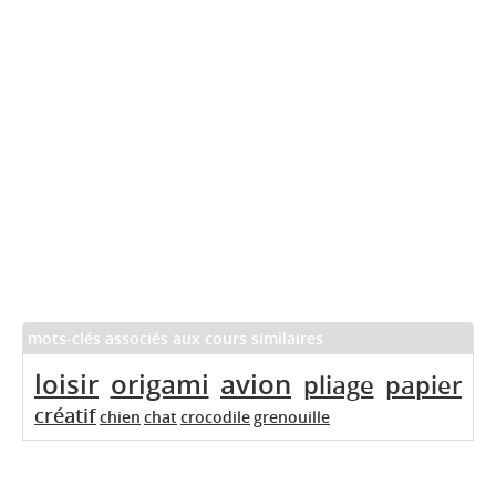
mots-clés associés aux cours similaires
loisir
origami
avion
pliage
papier
créatif
chien
chat
crocodile
grenouille