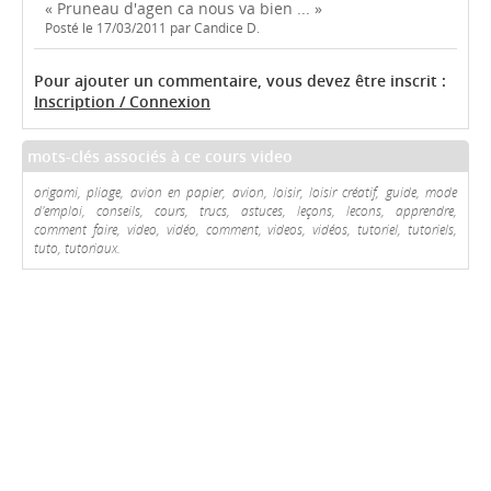
« Pruneau d'agen ca nous va bien ... »
Posté le 17/03/2011 par Candice D.
Pour ajouter un commentaire, vous devez être inscrit :
Inscription / Connexion
mots-clés associés à ce cours video
origami, pliage, avion en papier, avion, loisir, loisir créatif, guide, mode
d'emploi, conseils, cours, trucs, astuces, leçons, lecons, apprendre,
comment faire, video, vidéo, comment, videos, vidéos, tutoriel, tutoriels,
tuto, tutoriaux.