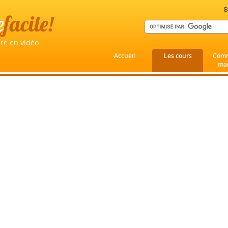
B
e
facile!
re en vidéo...
Accueil
Les cours
Comm
mar