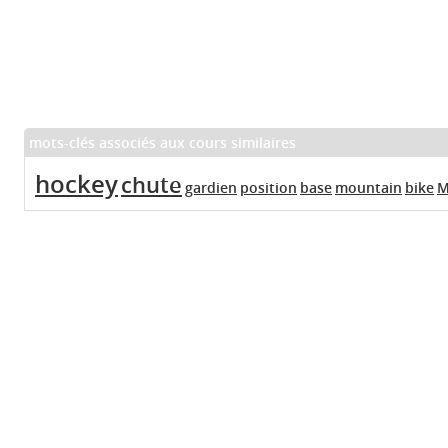
mots-clés associés aux cours similaires
hockey
chute
gardien
position
base
mountain
bike
M