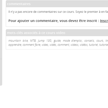
commentaires
Il n'y a pas encore de commentaires sur ce cours. Soyez le premier à en fai
Pour ajouter un commentaire, vous devez être inscrit :
Insc
mots-clés associés à ce cours video
mountain bike, MTB, Jump 180, guide, mode d'emploi, conseils, cours, truc
apprendre, comment faire, video, vidéo, comment, videos, vidéos, tutoriel, tutoriel