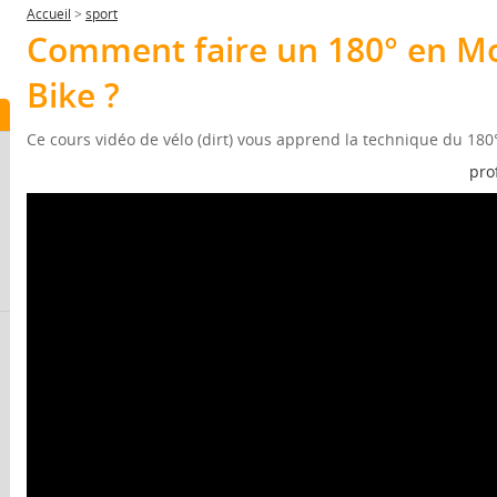
Accueil
>
sport
Comment faire un 180° en M
Bike ?
Ce cours vidéo de vélo (dirt) vous apprend la technique du 180
pro