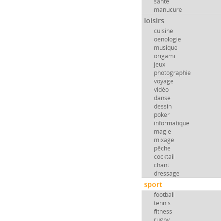
santé
manucure
loisirs
cuisine
oenologie
musique
origami
jeux
photographie
voyage
vidéo
danse
dessin
poker
informatique
magie
mixage
pêche
cocktail
chant
dressage
sport
football
tennis
fitness
rugby