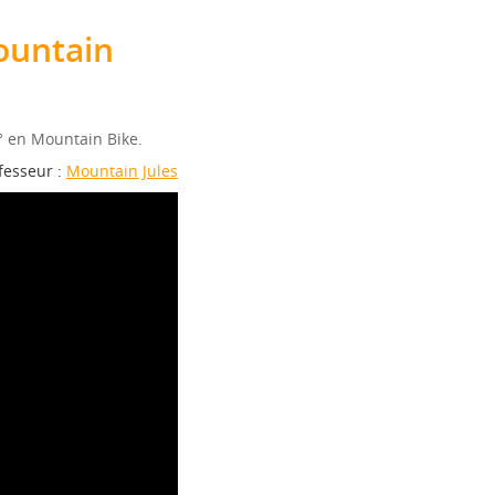
ountain
° en Mountain Bike.
fesseur :
Mountain Jules