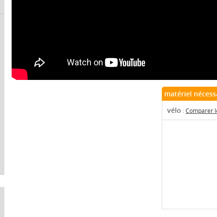
matériel nécess
vélo
:
Comparer le