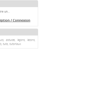
re un...
ription / Connexion
s, astuces, leçons, lecons,
s, tuto, tutoriaux.