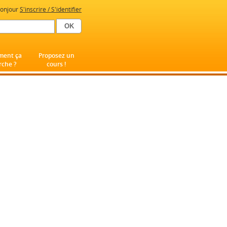
onjour
S'inscrire / S'identifier
ent ça
Proposez un
che ?
cours !