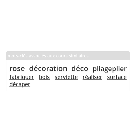
mots-clés associés aux cours similaires
rose
décoration
déco
pliageplier
fabriquer
bois
serviette
réaliser
surface
décaper