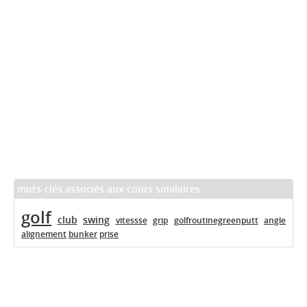
mots-clés associés aux cours similaires
golf
club
swing
vitessse
grip
golfroutinegreenputt
angle
alignement
bunker
prise