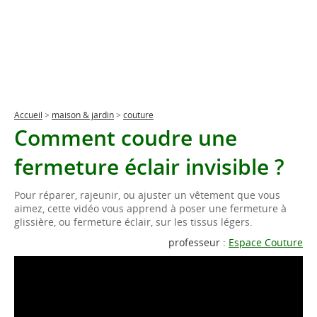
Accueil
>
maison & jardin
>
couture
Comment coudre une
fermeture éclair invisible ?
Pour réparer, rajeunir, ou ajuster un vêtement que vous
aimez, cette vidéo vous apprend à poser une fermeture à
glissière, ou fermeture éclair, sur les tissus légers.
professeur :
Espace Couture