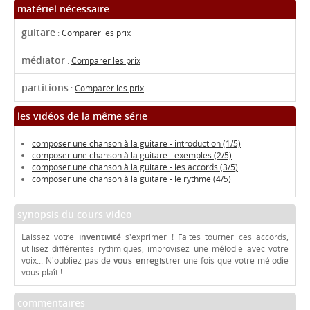
matériel nécessaire
guitare
:
Comparer les prix
médiator
:
Comparer les prix
partitions
:
Comparer les prix
les vidéos de la même série
composer une chanson à la guitare - introduction (1/5)
composer une chanson à la guitare - exemples (2/5)
composer une chanson à la guitare - les accords (3/5)
composer une chanson à la guitare - le rythme (4/5)
synopsis du cours video
Laissez votre
inventivité
s'exprimer ! Faites tourner ces accords,
utilisez différentes rythmiques, improvisez une mélodie avec votre
voix... N'oubliez pas de
vous enregistrer
une fois que votre mélodie
vous plaît !
commentaires