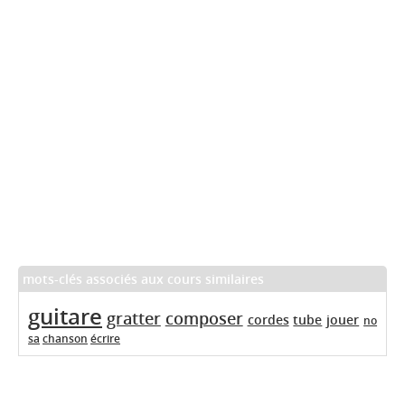
mots-clés associés aux cours similaires
guitare
gratter
composer
cordes
tube
jouer
no
sa
chanson
écrire