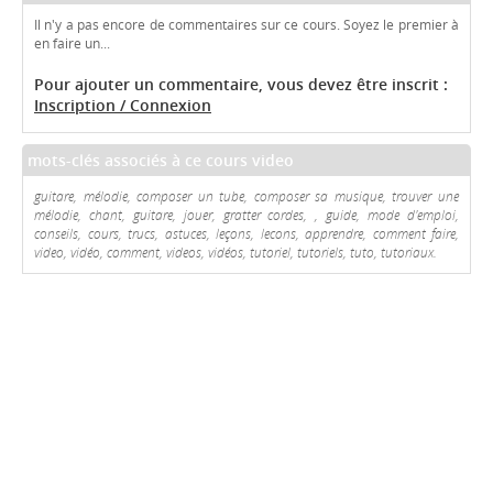
Il n'y a pas encore de commentaires sur ce cours. Soyez le premier à
en faire un...
Pour ajouter un commentaire, vous devez être inscrit :
Inscription / Connexion
mots-clés associés à ce cours video
guitare, mélodie, composer un tube, composer sa musique, trouver une
mélodie, chant, guitare, jouer, gratter cordes, , guide, mode d'emploi,
conseils, cours, trucs, astuces, leçons, lecons, apprendre, comment faire,
video, vidéo, comment, videos, vidéos, tutoriel, tutoriels, tuto, tutoriaux.