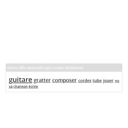
mots-clés associés aux cours similaires
guitare
gratter
composer
cordes
tube
jouer
no
sa
chanson
écrire