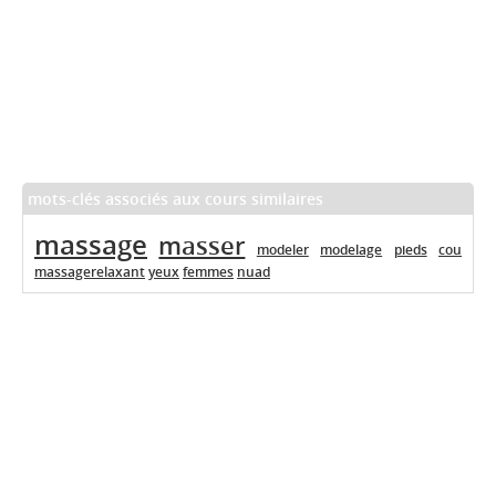
mots-clés associés aux cours similaires
massage
masser
modeler
modelage
pieds
cou
massagerelaxant
yeux
femmes
nuad