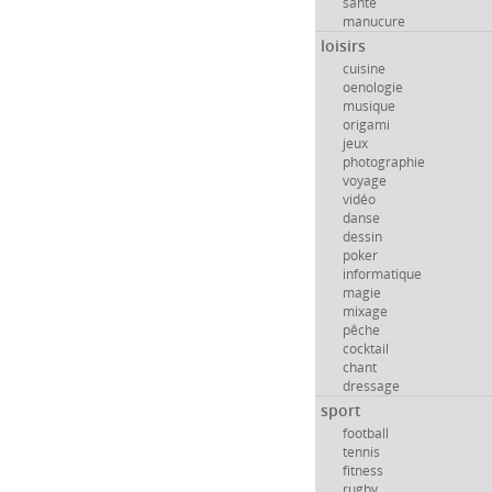
santé
manucure
loisirs
cuisine
oenologie
musique
origami
jeux
photographie
voyage
vidéo
danse
dessin
poker
informatique
magie
mixage
pêche
cocktail
chant
dressage
sport
football
tennis
fitness
rugby