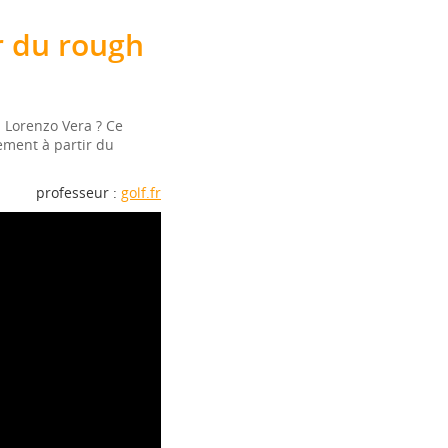
 du rough
 Lorenzo Vera ? Ce
ement à partir du
professeur :
golf.fr