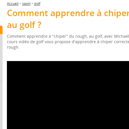
Accueil
>
sport
>
golf
Comment apprendre à chiper
au golf ?
Comment apprendre à "chiper" du rough, au golf, avec Michaël
cours vidéo de golf vous propose d'apprendre à chiper correct
rough.