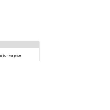
nt
bunker
prise