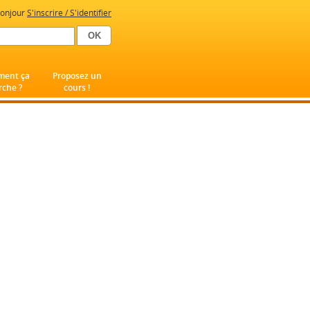
onjour
S'inscrire / S'identifier
ent ça
Proposez un
che ?
cours !