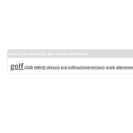
mots-clés associés aux cours similaires
golf
club
swing
vitessse
grip
golfroutinegreenputt
angle
aligneme