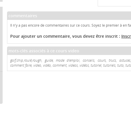
commentaires
Il n'y a pas encore de commentaires sur ce cours. Soyez le premier à en fai
Pour ajouter un commentaire, vous devez être inscrit :
Insc
mots-clés associés à ce cours video
golf,chip,roulé,rough, guide, mode d'emploi, conseils, cours, trucs, astuces
comment faire, video, vidéo, comment, videos, vidéos, tutoriel, tutoriels, tuto, tut