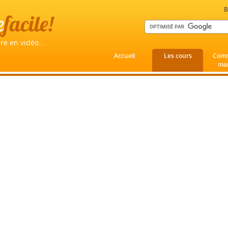
B
e
facile!
re en vidéo...
Accueil
Les cours
Comm
mar