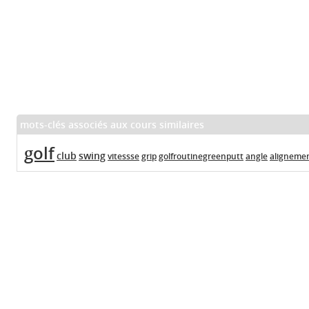
mots-clés associés aux cours similaires
golf
club
swing
vitessse
grip
golfroutinegreenputt
angle
aligneme