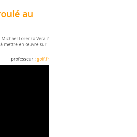
oulé au
 Michaël Lorenzo Vera ?
, à mettre en œuvre sur
professeur :
golf.fr