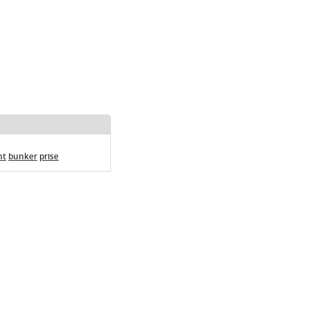
nt
bunker
prise