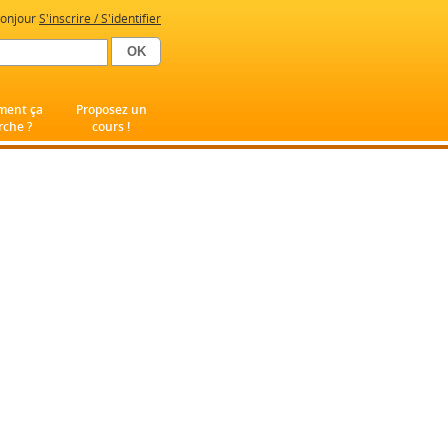
onjour
S'inscrire / S'identifier
ent ça
Proposez un
che ?
cours !