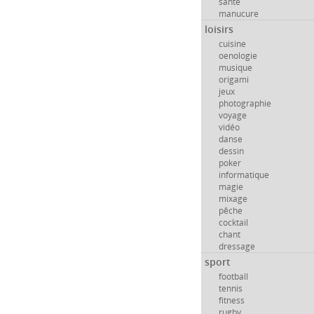
santé
manucure
loisirs
cuisine
oenologie
musique
origami
jeux
photographie
voyage
vidéo
danse
dessin
poker
informatique
magie
mixage
pêche
cocktail
chant
dressage
sport
football
tennis
fitness
rugby