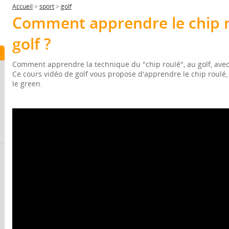
Accueil
>
sport
>
golf
Comment apprendre le chip r
golf ?
Comment apprendre la technique du "chip roulé", au golf, avec
Ce cours vidéo de golf vous propose d'apprendre le chip roulé
le green.