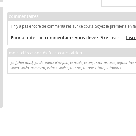
commentaires
Il n'y a pas encore de commentaires sur ce cours. Soyez le premier à en fai
Pour ajouter un commentaire, vous devez être inscrit :
Insc
mots-clés associés à ce cours video
golf,chip,roulé, guide, mode d'emploi, conseils, cours, trucs, astuces, leçons, le
video, vidéo, comment, videos, vidéos, tutoriel, tutoriels, tuto, tutoriaux.