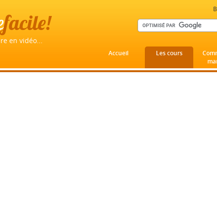
B
e
facile!
re en vidéo...
Accueil
Les cours
Comm
mar