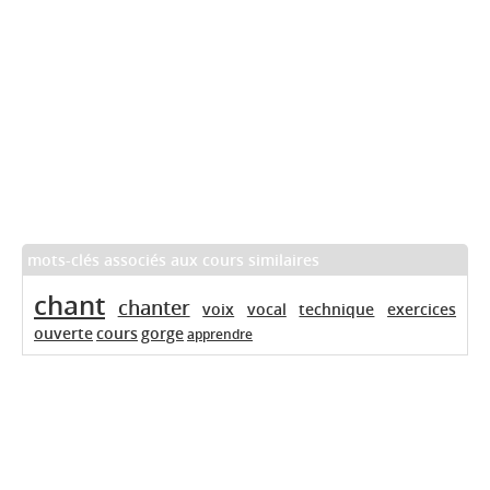
mots-clés associés aux cours similaires
chant
chanter
voix
vocal
technique
exercices
ouverte
cours
gorge
apprendre