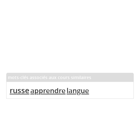
mots-clés associés aux cours similaires
russe
apprendre
langue