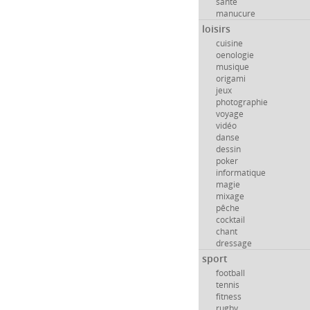
santé
manucure
loisirs
cuisine
oenologie
musique
origami
jeux
photographie
voyage
vidéo
danse
dessin
poker
informatique
magie
mixage
pêche
cocktail
chant
dressage
sport
football
tennis
fitness
rugby