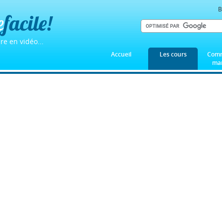
B
e
facile!
re en vidéo...
Accueil
Les cours
Comm
mar