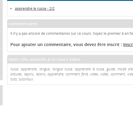
apprendre le russe - 2/2
commentaires
Il n'y a pas encore de commentaires sur ce cours. Soyez le premier à en fai
Pour ajouter un commentaire, vous devez être inscrit :
Insc
mots-clés associés à ce cours video
russe, apprendre, langue, langue russe, apprendre le russe, guide, mode d'emp
astuces, leçons, lecons, apprendre, comment faire, video, vidéo, comment, videos
tuto, tutoriaux.