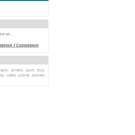
re un...
ription / Connexion
loi, conseils, cours, trucs,
, vidéos, tutoriel, tutoriels,