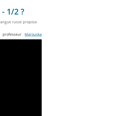
- 1/2 ?
 langue russe propose
professeur :
Marouska