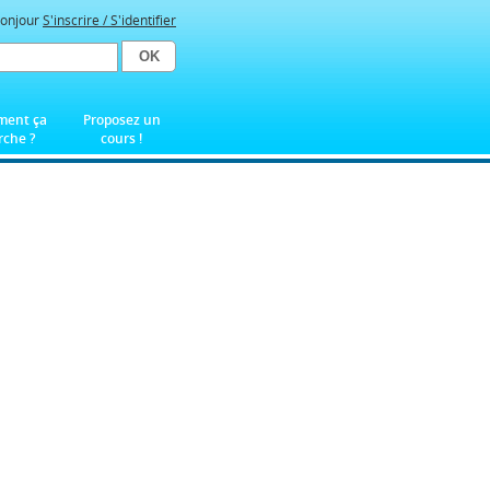
onjour
S'inscrire / S'identifier
ent ça
Proposez un
che ?
cours !