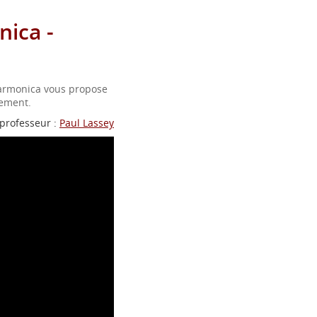
ica -
harmonica vous propose
uement.
professeur :
Paul Lassey