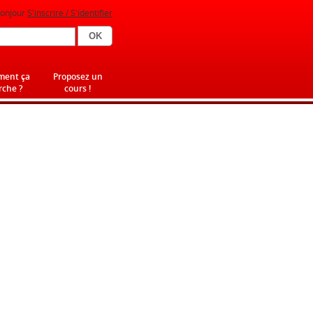
onjour
S'inscrire / S'identifier
ent ça
Proposez un
che ?
cours !