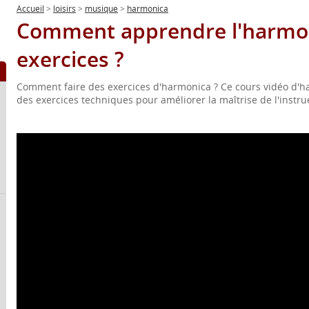
Accueil
>
loisirs
>
musique
>
harmonica
Comment apprendre l'harmon
exercices ?
Comment faire des exercices d'harmonica ? Ce cours vidéo d'
des exercices techniques pour améliorer la maîtrise de l'instr