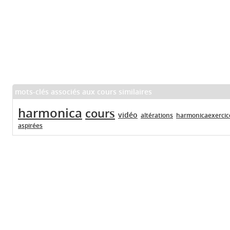
mots-clés associés aux cours similaires
harmonica
cours
vidéo
altérations
harmonicaexercic
aspirées