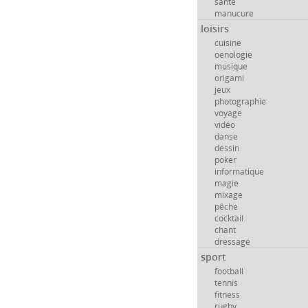
santé
manucure
loisirs
cuisine
oenologie
musique
origami
jeux
photographie
voyage
vidéo
danse
dessin
poker
informatique
magie
mixage
pêche
cocktail
chant
dressage
sport
football
tennis
fitness
rugby