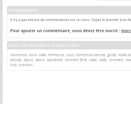
commentaires
Il n'y a pas encore de commentaires sur ce cours. Soyez le premier à en fai
Pour ajouter un commentaire, vous devez être inscrit :
Insc
mots-clés associés à ce cours video
harmonica, cours vidéo harmonica, cours harmonica,exercices, guide, mode d'em
astuces, leçons, lecons, apprendre, comment faire, video, vidéo, comment, videos
tuto, tutoriaux.