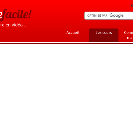
B
e
facile!
re en vidéo...
Accueil
Les cours
Comm
mar