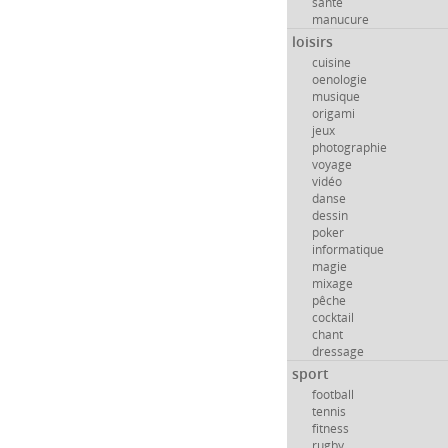
santé
manucure
loisirs
cuisine
oenologie
musique
origami
jeux
photographie
voyage
vidéo
danse
dessin
poker
informatique
magie
mixage
pêche
cocktail
chant
dressage
sport
football
tennis
fitness
rugby