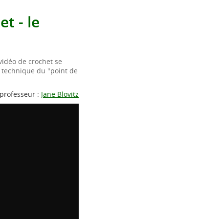
t - le
vidéo de crochet se
 technique du "point de
professeur :
Jane Blovitz