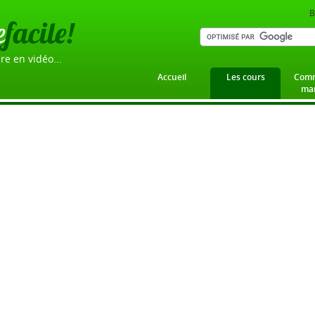
B
e
facile!
re en vidéo...
Accueil
Les cours
Comm
mar