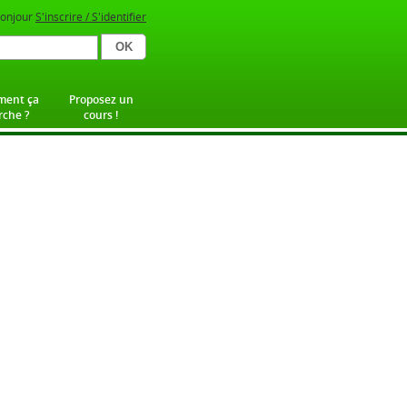
onjour
S'inscrire / S'identifier
ent ça
Proposez un
che ?
cours !