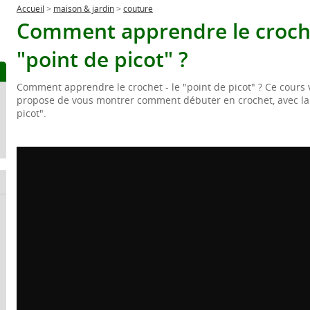
Accueil
>
maison & jardin
>
couture
Comment apprendre le croche
"point de picot" ?
Comment apprendre le crochet - le "point de picot" ? Ce cours 
propose de vous montrer comment débuter en crochet, avec la
picot".