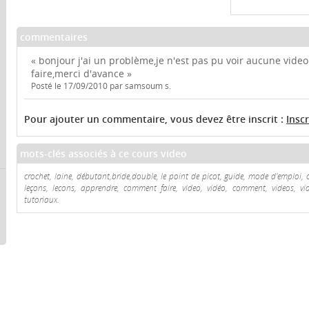
commentaires
« bonjour j'ai un problème,je n'est pas pu voir aucune video.
faire,merci d'avance »
Posté le 17/09/2010 par samsoum s.
Pour ajouter un commentaire, vous devez être inscrit :
Insc
mots-clés associés à ce cours video
crochet, laine, débutant,bride,double, le point de picot, guide, mode d'emploi, co
leçons, lecons, apprendre, comment faire, video, vidéo, comment, videos, vidéo
tutoriaux.