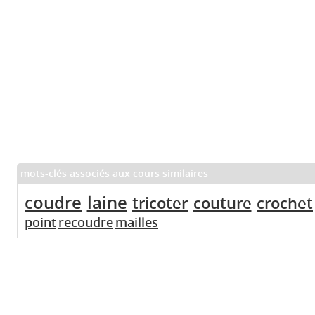
mots-clés associés aux cours similaires
coudre
laine
tricoter
couture
crochet
point
recoudre
mailles