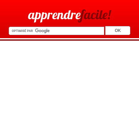
apprendre
facile!