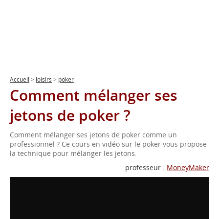
Accueil
>
loisirs
>
poker
Comment mélanger ses
jetons de poker ?
Comment mélanger ses jetons de poker comme un
professionnel ? Ce cours en vidéo sur le poker vous propose
la technique pour mélanger les jetons.
professeur :
MoneyMaker