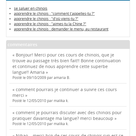
se saluer en chinois
apprendre le chinois : "comment t'appelles-tu ?"
apprendre le chinois : "d'où viens-tu ?"
apprendre le chinois : "aimes-tu la Chine ?"
apprendre le chinois : demander le menu, au restaurant
commentaires
« Bonjour! Merci pour ces cours de chinois, que je
trouve au passage très bien fait!! Bonne continuation
et continuez de nous apprendre cette superbe
langue!! Amaria »
Posté le 09/10/2009 par amaria B.
« comment pourrais je continuer a suivre ces cours
merci »
Posté le 12/05/2010 par malika k.
« comment je pourrais discuter avec des chinois pour
pratiquer davantage ma langue? merci beaucoup »
Posté le 12/05/2010 par malika k.
« Nihao ...merci bcp de ces cours de chinois svp est ce