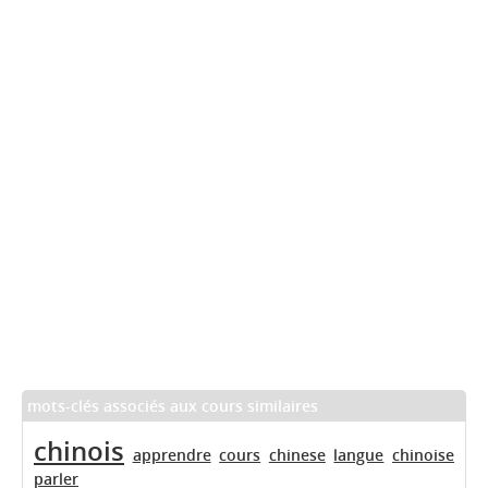
mots-clés associés aux cours similaires
chinois
apprendre
cours
chinese
langue
chinoise
parler